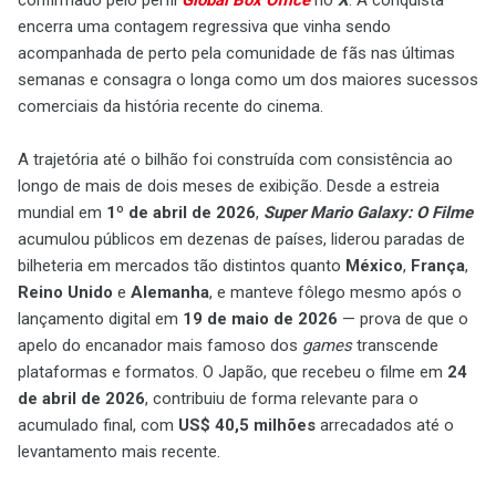
confirmado pelo perfil
Global Box Office
no
X
. A conquista
encerra uma contagem regressiva que vinha sendo
acompanhada de perto pela comunidade de fãs nas últimas
semanas e consagra o longa como um dos maiores sucessos
comerciais da história recente do cinema.
A trajetória até o bilhão foi construída com consistência ao
longo de mais de dois meses de exibição. Desde a estreia
mundial em
1º de abril de 2026
,
Super Mario Galaxy: O Filme
acumulou públicos em dezenas de países, liderou paradas de
bilheteria em mercados tão distintos quanto
México
,
França
,
Reino Unido
e
Alemanha
, e manteve fôlego mesmo após o
lançamento digital em
19 de maio de 2026
— prova de que o
apelo do encanador mais famoso dos
games
transcende
plataformas e formatos. O Japão, que recebeu o filme em
24
de abril de 2026
, contribuiu de forma relevante para o
acumulado final, com
US$ 40,5 milhões
arrecadados até o
levantamento mais recente.