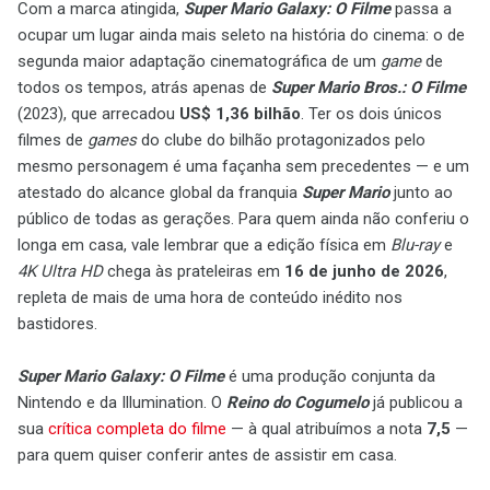
Com a marca atingida,
Super Mario Galaxy: O Filme
passa a
ocupar um lugar ainda mais seleto na história do cinema: o de
segunda maior adaptação cinematográfica de um
game
de
todos os tempos, atrás apenas de
Super Mario Bros.: O Filme
(2023), que arrecadou
US$ 1,36 bilhão
. Ter os dois únicos
filmes de
games
do clube do bilhão protagonizados pelo
mesmo personagem é uma façanha sem precedentes — e um
atestado do alcance global da franquia
Super Mario
junto ao
público de todas as gerações. Para quem ainda não conferiu o
longa em casa, vale lembrar que a edição física em
Blu-ray
e
4K Ultra HD
chega às prateleiras em
16 de junho de 2026
,
repleta de mais de uma hora de conteúdo inédito nos
bastidores.
Super Mario Galaxy: O Filme
é uma produção conjunta da
Nintendo e da Illumination. O
Reino do Cogumelo
já publicou a
sua
crítica completa do filme
— à qual atribuímos a nota
7,5
—
para quem quiser conferir antes de assistir em casa.