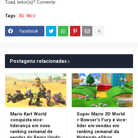
Toad, leitor(a)? Comente.
Tags:
3D
Wii U
Facebook
Postagens relacionadas
Mario Kart World
Super Mario 3D World
conquista vice-
+ Bowser's Fury é vice-
liderança em novo
líder em vendas em
ranking semanal de
ranking semanal da
vendas do Reino Unido;
Nintendo eShop