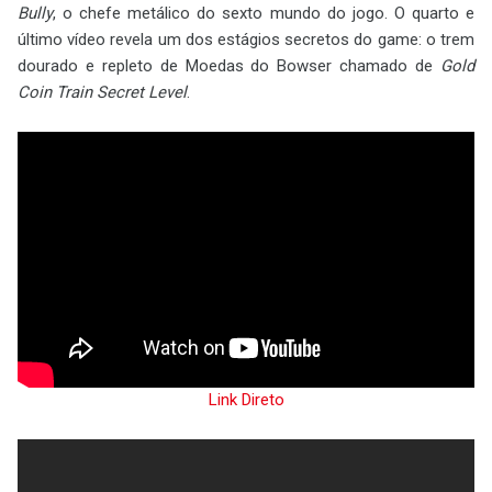
Bully
, o chefe metálico do sexto mundo do jogo. O quarto e
último vídeo revela um dos estágios secretos do game: o trem
dourado e repleto de Moedas do Bowser chamado de
Gold
Coin Train Secret Level
.
Link Direto