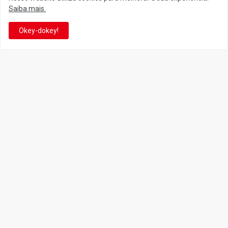
Siga o Reino
Saiba mais.
Okey-dokey!
Facebook
Twitter
YouTube
Instagram
Facebook
It's-a me! Desde 2007, o Reino do Cogumelo é o seu blog sobre
Super Mario Bros. por Eduardo Jardim. Se você é fã da franquia e
de suas tantas décadas de jogos, cartoons, HQs, filmes e séries de