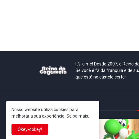
It's-a me! Desde 2007, o Reino 
Se você é fã da franquia e de su
que está no castelo certo!
This is cinema!
Nosso website utiliza cookies para
melhorar a sua experiência.
Saiba mais.
Okey-dokey!