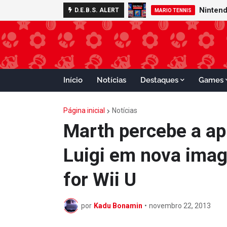
D.E.B.S. ALERT
GAMECUBE
MARIO TENNIS
Início
Notícias
Destaques
Games
Página inicial
Notícias
Marth percebe a ap
Luigi em nova ima
for Wii U
por
Kadu Bonamin
•
novembro 22, 2013