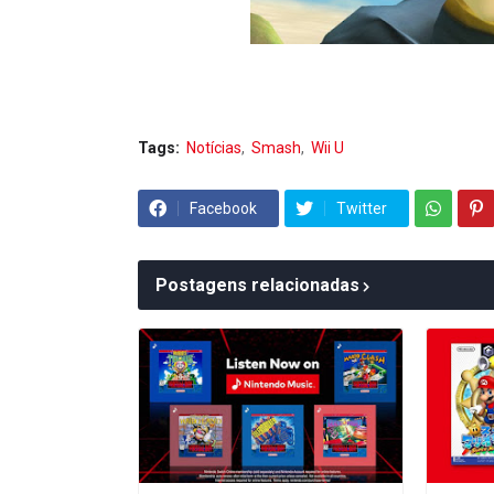
Tags:
Notícias
Smash
Wii U
Facebook
Twitter
Postagens relacionadas