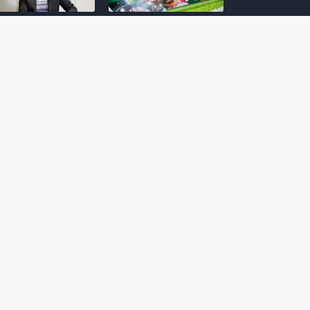
amoto incentiva
Nintendo compartilha 5
os desenvolvedores
dicas para dominar as
riarem com
quadras de tênis em
nticidade e
Mario Tennis Fever
inarem a técnica
(Switch 2)
 28, 2026
February 14, 2026
itorial #5: o app do
Nintendo dá 5 valiosas
hi para bebês Mario
dicas para triunfar na
 confusão de Ledrão
“Caça às esmeraldas”
a polícia de Isle
de Donkey Kong
ino
Bananza
mber 29, 2025
October 05, 2025