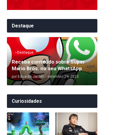
Destaque
~Destaque
Receba conteúdo sobre Super
Mario Bros. no seu WhatsApp
por
Eduardo Jardim
•
setembro 29, 2023
Curiosidades