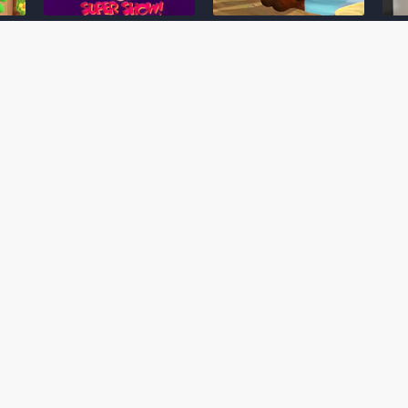
Desenho clássico The
Ex-artista da Rare
Miy
Super Mario Bros. Super
descarta série de TV
nov
Show! voltará a ser
“Donkey Kong Country”
a c
 O
exibido em emissora
como parte da evolução
aute
oto
norte-americana
visual do DK: "era
dom
horrível"
March 20, 2026
July
February 24, 2026
Toad
 O
Mario e Os Simpsons se
Série animada Donkey
Yos
 de
juntam em bizarra arte
Kong Country (1996)
+ a
interna da produção do
retorna ao YouTube de
com 
rife
cartoon Super Mario
forma oficial
Delf
World (1991)
June 19, 2025
Nove
October 07, 2025