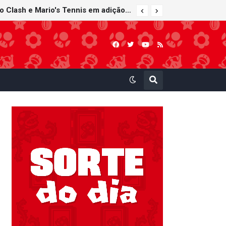
Super Mario Sunshine é anunciado para o Nintendo GameCube - Nintendo Classics do Nintendo Switch Online
Nintendo Music recebe trilhas sonoras de Virtual Boy Wario Land, Mario Clash e Mario's Tennis em adição histórica ao catálogo