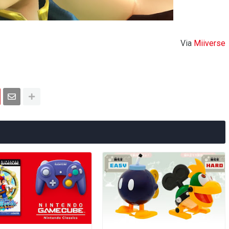
Via
Miiverse