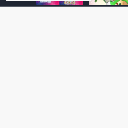
Super Mario Galaxy: O
Yoshi and the
Filme: BEAMS lança
Mysterious Book só
coleção de roupas e
nasceu por causa de
acessórios em
Super Mario Galaxy:
colaboração com o
Filme, revela Miyam
filme no Japão
July 23, 2026
July 28, 2026
Super Mario Galaxy: O
Super Mario Galaxy:
Filme: nova leva de
Filme ganha coleção
action figures com
acessórios em
Rosalina, Bowser Jr. e
colaboração com a g
muito mais é anunciada
Samantha Thavasa
pela San-ei Boeki
July 04, 2026
July 13, 2026