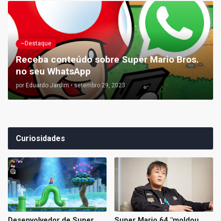
~Destaque
Receba conteúdo sobre Super Mario Bros.
no seu WhatsApp
por
Eduardo Jardim
•
setembro 29, 2023
Curiosidades
Desenvolvedor de Super
Super Mario 64 "moldou