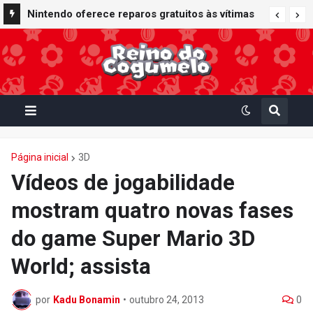
Nintendo oferece reparos gratuitos às vítimas
do terremoto de Kumamoto e doa 50 milhões
de ienes à Cruz Vermelha
Página inicial
3D
Vídeos de jogabilidade
mostram quatro novas fases
do game Super Mario 3D
World; assista
por
Kadu Bonamin
•
outubro 24, 2013
0