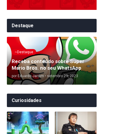
Destaque
~Destaque
Receba conteúdo sobre Super
Mario Bros. no seu WhatsApp
por
Eduardo Jardim
•
setembro 29, 2023
Curiosidades