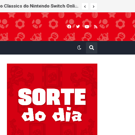
Super Mario Sunshine é anunciado para o Nintendo GameCube - Nintendo Classics do Nintendo Switch Online