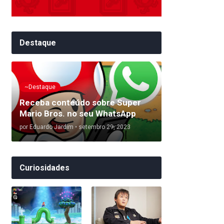
Destaque
~Destaque
Receba conteúdo sobre Super
Mario Bros. no seu WhatsApp
por
Eduardo Jardim
•
setembro 29, 2023
Curiosidades