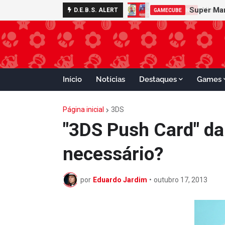
D.E.B.S. ALERT
GAMECUBE
Início
Notícias
Destaques
Games
Página inicial
3DS
"3DS Push Card" d
necessário?
por
Eduardo Jardim
•
outubro 17, 2013