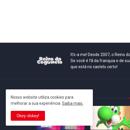
It's-a me! Desde 2007, o Reino 
Se você é fã da franquia e de su
que está no castelo certo!
This is cinema!
Nosso website utiliza cookies para
melhorar a sua experiência.
Saiba mais.
Okey-dokey!