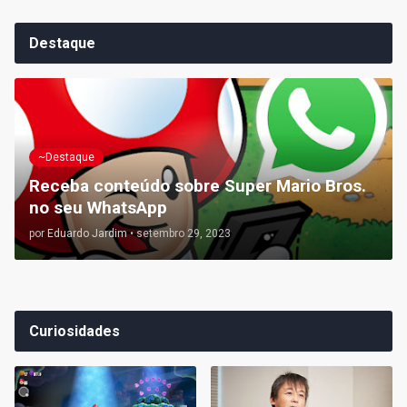
Destaque
~Destaque
Receba conteúdo sobre Super Mario Bros.
no seu WhatsApp
por
Eduardo Jardim
•
setembro 29, 2023
Curiosidades