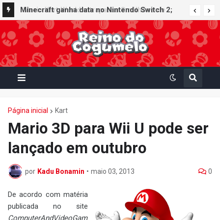
Minecraft ganha data no Nintendo Switch 2;
Super Mario Mash-Up receberá atualização
gráfica exclusiva
Página inicial
Kart
Mario 3D para Wii U pode ser
lançado em outubro
por
Kadu Bonamin
•
maio 03, 2013
0
De acordo com matéria
publicada no site
ComputerAndVideoGam