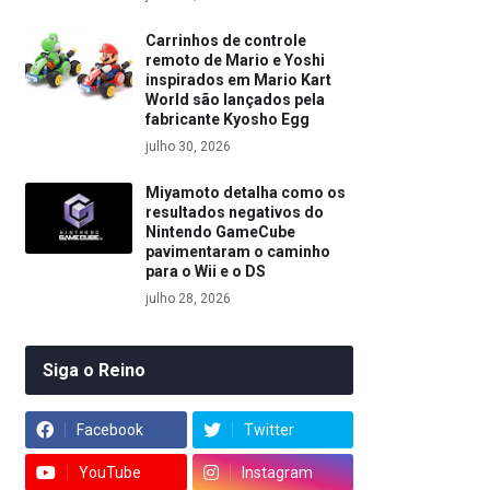
Carrinhos de controle
remoto de Mario e Yoshi
inspirados em Mario Kart
World são lançados pela
fabricante Kyosho Egg
julho 30, 2026
Miyamoto detalha como os
resultados negativos do
Nintendo GameCube
pavimentaram o caminho
para o Wii e o DS
julho 28, 2026
Siga o Reino
Facebook
Twitter
YouTube
Instagram