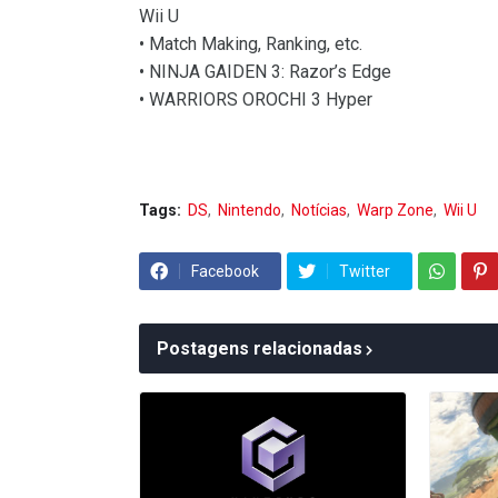
Wii U
• Match Making, Ranking, etc.
• NINJA GAIDEN 3: Razor’s Edge
• WARRIORS OROCHI 3 Hyper
Tags:
DS
Nintendo
Notícias
Warp Zone
Wii U
Facebook
Twitter
Postagens relacionadas