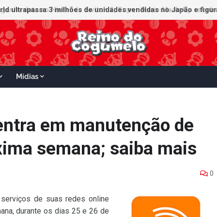
ganha data no Nintendo Switch 2; Super Mario Mash-Up receberá
Mídias
entra em manutenção de
xima semana; saiba mais
0
 serviços de suas redes online
ana, durante os dias 25 e 26 de