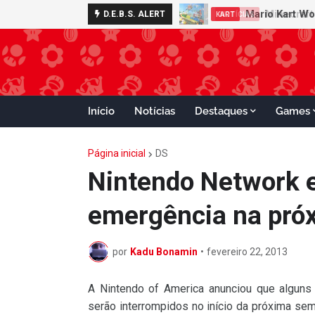
Minecraft 
D.E.B.S. ALERT
NOTÍCIAS
Início
Notícias
Destaques
Games
Página inicial
DS
Nintendo Network 
emergência na pró
por
Kadu Bonamin
•
fevereiro 22, 2013
A Nintendo of America anunciou que alguns
serão interrompidos no início da próxima sem