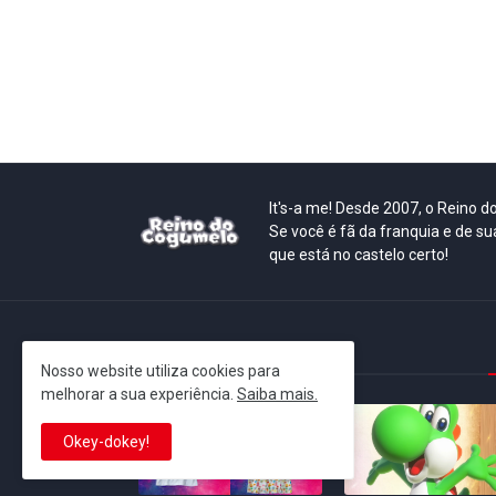
It's-a me! Desde 2007, o Reino 
Se você é fã da franquia e de su
que está no castelo certo!
This is cinema!
Nosso website utiliza cookies para
melhorar a sua experiência.
Saiba mais.
Okey-dokey!