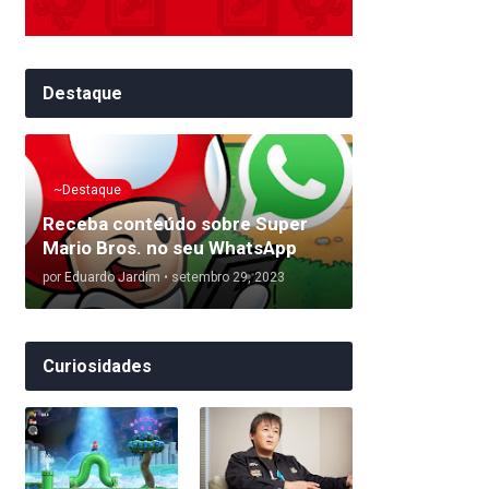
Destaque
~Destaque
Receba conteúdo sobre Super
Mario Bros. no seu WhatsApp
por
Eduardo Jardim
•
setembro 29, 2023
Curiosidades