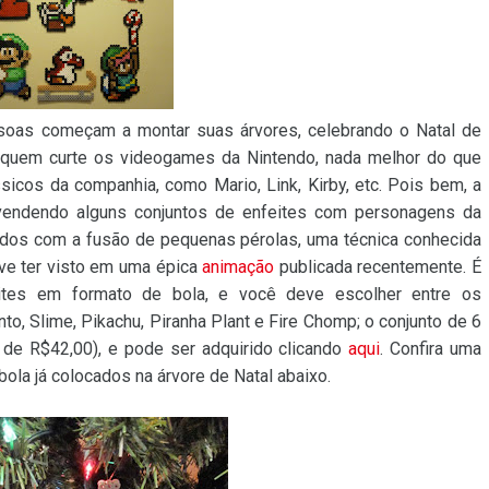
oas começam a montar suas árvores, celebrando o Natal de
quem curte os videogames da Nintendo, nada melhor do que
sicos da companhia, como Mario, Link, Kirby, etc. Pois bem, a
vendendo alguns conjuntos de enfeites com personagens da
ados com a fusão de pequenas pérolas, uma técnica conhecida
eve ter visto em uma épica
animação
publicada recentemente. É
eites em formato de bola, e você deve escolher entre os
o, Slime, Pikachu, Piranha Plant e Fire Chomp; o conjunto de 6
 de R$42,00), e pode ser adquirido clicando
aqui
. Confira uma
la já colocados na árvore de Natal abaixo.