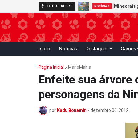
Nintendo S
D.E.B.S. ALERT
ADVANCE
Início
Notícias
Destaques
Games
Página inicial
MarioMania
Enfeite sua árvore 
personagens da Ni
por
Kadu Bonamin
•
dezembro 06, 2012