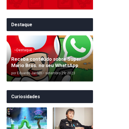
Destaque
~Destaque
Receba conteúdo sobre Super
Mario Bros. no seu WhatsApp
por
Eduardo Jardim
•
setembro 29, 2023
Curiosidades