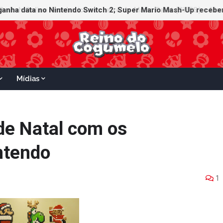
witch Online recebe ícones retrô de Mario Paint (SNES) e Mario
Mídias
de Natal com os
ntendo
1