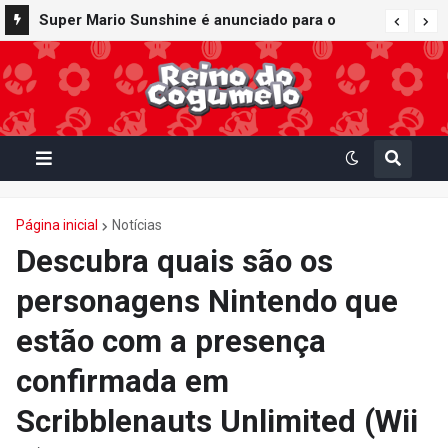
Bob-bomba e Meca-koopa, inimigos
Super Mario Sunshine é anunciado para o
"mecânicos" de Super Mario, viram brinquedos
Nintendo GameCube - Nintendo Classics do
de corda no Super Nintendo World
Nintendo Switch Online
Página inicial
Notícias
Descubra quais são os
personagens Nintendo que
estão com a presença
confirmada em
Scribblenauts Unlimited (Wii