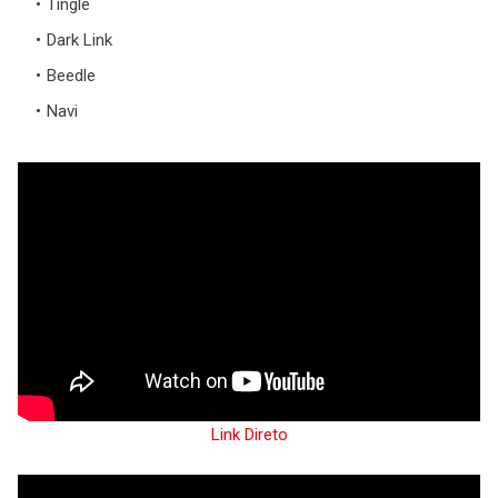
Tingle
Dark Link
Beedle
Navi
Link Direto