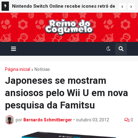
Nintendo Switch Online recebe ícones retrô de
Mario Paint (SNES) e Mario Kart: Super Circuit
(GBA)
Página inicial
Notícias
Japoneses se mostram
ansiosos pelo Wii U em nova
pesquisa da Famitsu
por
Bernardo Schmitberger
•
outubro 03, 2012
0