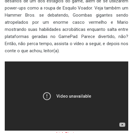
desafios de um dos estágios do game, além de se utilizarem
power-ups como a roupa de Esquilo Voador. Veja também um
Hammer Bros. se debatendo, Goombas gigantes sendo
atropelados por um enorme casco vermelho e Mario
mostrando suas habilidades acrobáticas enquanto salta entre
plataformas geradas no GamePad. Parece divertido, não?
Então, não perca tempo, assista o vídeo a seguir, e depois nos
conte o que achou, leitor(a).