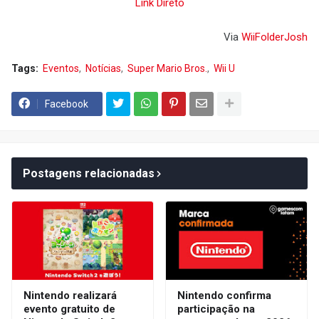
Link Direto
Via
WiiFolderJosh
Tags:
Eventos
Notícias
Super Mario Bros.
Wii U
Facebook
Postagens relacionadas
Nintendo realizará
Nintendo confirma
evento gratuito de
participação na