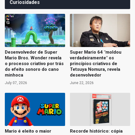
Curiosidades
Desenvolvedor de Super
Super Mario 64 "moldou
Mario Bros. Wonder revela
verdadeiramente" os
o processo criativo por trás
princípios criativos de
do efeito sonoro do cano
Tetsuya Nomura, revela
minhoca
desenvolvedor
July 07, 2026
June 22, 2026
Mario é eleito o maior
Recorde histórico: cópia