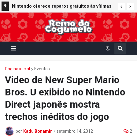
Nintendo Music recebe trilhas sonoras de
Nintendo oferece reparos gratuitos às vítimas
Virtual Boy Wario Land, Mario Clash e Mario's
do terremoto de Kumamoto e doa 50 milhões
Tennis em adição histórica ao catálogo
de ienes à Cruz Vermelha
Página inicial
Eventos
Video de New Super Mario
Bros. U exibido no Nintendo
Direct japonês mostra
trechos inéditos do jogo
por
Kadu Bonamin
•
setembro 14, 2012
2