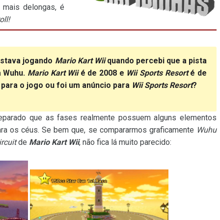
 mais delongas, é
oll!
Estava jogando
Mario Kart Wii
quando percebi que a pista
a Wuhu.
Mario Kart Wii
é de 2008 e
Wii Sports Resort
é de
o para o jogo ou foi um anúncio para
Wii Sports Resort
?
reparado que as fases realmente possuem alguns elementos
para os céus. Se bem que, se compararmos graficamente
Wuhu
rcuit
de
Mario Kart Wii
, não fica lá muito parecido: