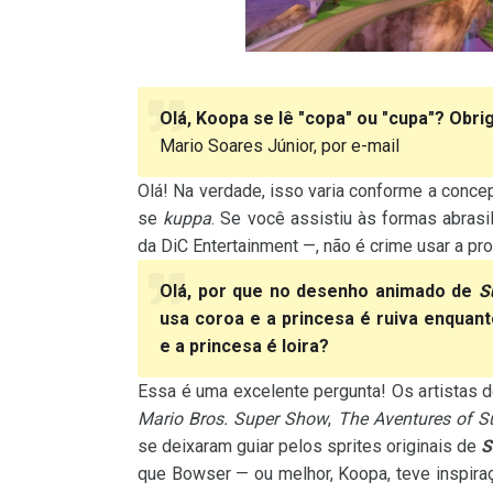
Olá, Koopa se lê "copa" ou "cupa"? Obri
Mario Soares Júnior, por e-mail
Olá! Na verdade, isso varia conforme a concepç
se
kuppa
. Se você assistiu às formas abra
da DiC Entertainment —, não é crime usar a pro
Olá, por que no desenho animado de
S
usa coroa e a princesa é ruiva enquan
e a princesa é loira?
Essa é uma excelente pergunta! Os artistas 
Mario Bros. Super Show
,
The Aventures of S
se deixaram guiar pelos sprites originais de
S
que Bowser — ou melhor, Koopa, teve inspiraç