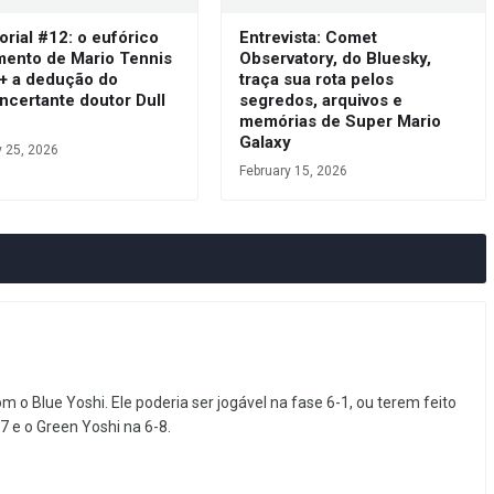
orial #12: o eufórico
Entrevista: Comet
mento de Mario Tennis
Observatory, do Bluesky,
 + a dedução do
traça sua rota pelos
ncertante doutor Dull
segredos, arquivos e
s
memórias de Super Mario
Galaxy
y 25, 2026
February 15, 2026
 Blue Yoshi. Ele poderia ser jogável na fase 6-1, ou terem feito
 e o Green Yoshi na 6-8.