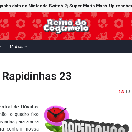
ganha data no Nintendo Switch 2; Super Mario Mash-Up receberá
Mídias
: Rapidinhas 23
10
entral de Dúvidas
ão: o quadro fixo
viadas para a área
a conferir nossa