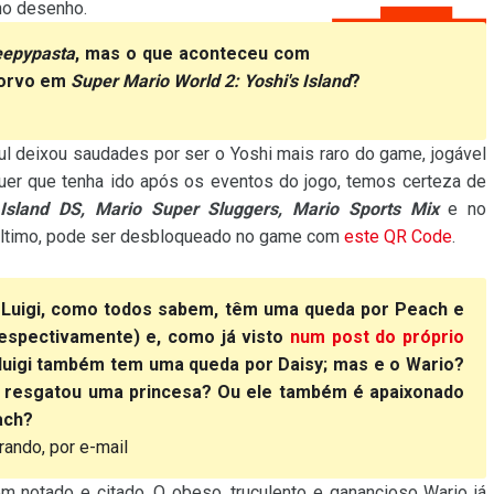
 no desenho.
eepypasta
, mas o que aconteceu com
corvo em
Super Mario World 2: Yoshi's Island
?
ul deixou saudades por ser o Yoshi mais raro do game, jogável
uer que tenha ido após os eventos do jogo, temos certeza de
s Island DS, Mario Super Sluggers, Mario Sports Mix
e no
 último, pode ser desbloqueado no game com
este QR Code
.
 Luigi, como todos sabem, têm uma queda por Peach e
respectivamente) e, como já visto
num post do próprio
luigi também tem uma queda por Daisy; mas e o Wario?
á resgatou uma princesa? Ou ele também é apaixonado
ach?
rando, por e-mail
m notado e citado. O obeso, truculento e ganancioso Wario já