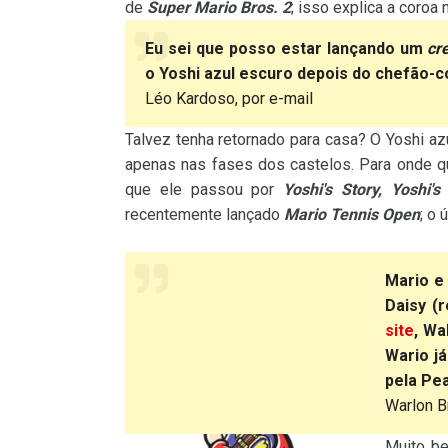
de
Super Mario Bros. 2
; isso explica a coroa
Eu sei que posso estar lançando um
cr
o Yoshi azul escuro depois do chefão-
Léo Kardoso, por e-mail
Talvez tenha retornado para casa? O Yoshi az
apenas nas fases dos castelos. Para onde q
que ele passou por
Yoshi's Story, Yoshi'
recentemente lançado
Mario Tennis Open
; o
Mario e
Daisy (
site
, Wa
Wario j
pela Pe
Warlon B
Muito be