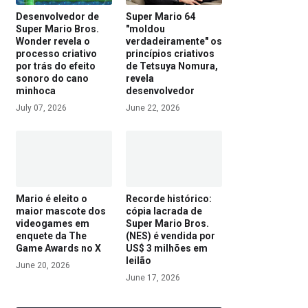
Desenvolvedor de
Super Mario 64
Super Mario Bros.
"moldou
Wonder revela o
verdadeiramente" os
processo criativo
princípios criativos
por trás do efeito
de Tetsuya Nomura,
sonoro do cano
revela
minhoca
desenvolvedor
July 07, 2026
June 22, 2026
Mario é eleito o
Recorde histórico:
maior mascote dos
cópia lacrada de
videogames em
Super Mario Bros.
enquete da The
(NES) é vendida por
Game Awards no X
US$ 3 milhões em
leilão
June 20, 2026
June 17, 2026