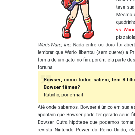
teve sua
Mesmo qu
quadrinh
vs. Wari
pizzaiol
WarioWare, Inc.
Nada entre os dois foi abe
lembrar que Wario libertou (sem querer) a P
forma de um gato; no fim, porém, ela parte de
fortuna.
Bowser, como todos sabem, tem 8 filho
Bowser fêmea?
Ratinho, por e-mail
Até onde sabemos, Bowser é único em sua es
apontam que Bowser pode ter gerado seus fil
Bowser. Outra hipótese que podemos tomar 
revista Nintendo Power do Reino Unido, e