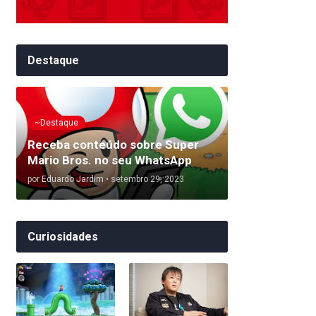
Destaque
~Destaque
Receba conteúdo sobre Super
Mario Bros. no seu WhatsApp
por
Eduardo Jardim
•
setembro 29, 2023
Curiosidades