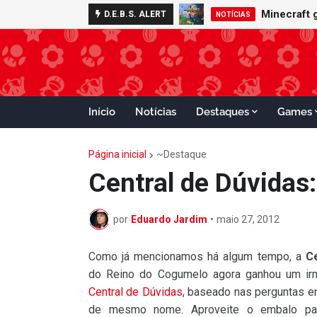
Minecraft 
D.E.B.S. ALERT
NOTÍCIAS
Início
Notícias
Destaques
Games
Página inicial
~Destaque
Central de Dúvidas
por
Eduardo Jardim
•
maio 27, 2012
Como já mencionamos há algum tempo, a
C
do Reino do Cogumelo agora ganhou um irm
Central de Dúvidas
, baseado nas perguntas en
de mesmo nome. Aproveite o embalo par