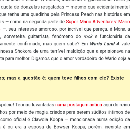
 quota de donzelas resgatadas — mesmo que acidentalmente!
e tenha uma quedinha pela Princesa Peach nas histórias em
os — como na segunda parte de
Super Mario Adventures: Mario
o
—, seu interesse amoroso, por incrível que pareça, é Mona, a
a, sorveteira, guitarrista, fenômeno do
rock
e funcionária da
rtamente confirmado, mas quem sabe? Em
Wario Land 4
, vale
rincesa Shokora de uma terrível maldição que a aprisionava na
sta para melhor. Digamos que o amor verdadeiro de Wario seja a
s; mas a questão é: quem teve filhos com ele? Existe
pécie! Teorias levantadas
numa postagem antiga
aqui do reino
hos por meio de magia, criados para serem súditos íntimos de
como oficial é Clawdia Koopa — mencionada numa edição da
la é ou era a esposa de Bowser Koopa; porém, inexiste em