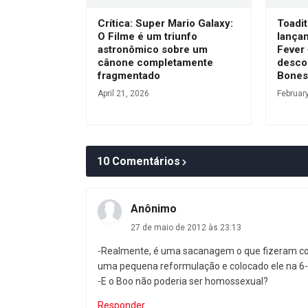
Crítica: Super Mario Galaxy:
Toadit
O Filme é um triunfo
lança
astronômico sobre um
Fever
cânone completamente
desco
fragmentado
Bone
April 21, 2026
Februar
10 Comentários
Anônimo
27 de maio de 2012 às 23:13
-Realmente, é uma sacanagem o que fizeram com o
uma pequena reformulação e colocado ele na 6-7
-E o Boo não poderia ser homossexual?
Responder