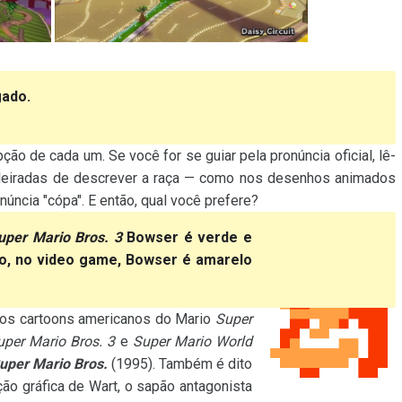
gado.
ão de cada um. Se você for se guiar pela pronúncia oficial, lê-
sileiradas de descrever a raça — como nos desenhos animados
núncia "cópa". E então, qual você prefere?
uper Mario Bros. 3
Bowser é verde e
to, no video game, Bowser é amarelo
dos cartoons americanos do Mario
Super
uper Mario Bros. 3
e
Super Mario World
uper Mario Bros.
(1995). Também é dito
ão gráfica de Wart, o sapão antagonista