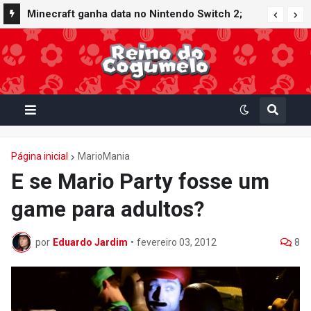
Minecraft ganha data no Nintendo Switch 2;
Super Mario Mash-Up receberá atualização
gráfica exclusiva
Página inicial
MarioMania
E se Mario Party fosse um
game para adultos?
por
Eduardo Jardim
•
fevereiro 03, 2012
8