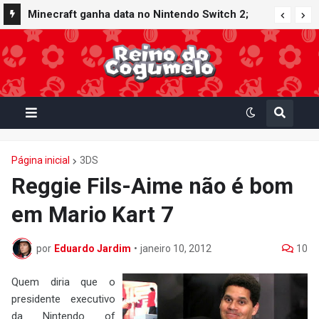
Minecraft ganha data no Nintendo Switch 2;
Super Mario Mash-Up receberá atualização
gráfica exclusiva
Página inicial
3DS
Reggie Fils-Aime não é bom
em Mario Kart 7
por
Eduardo Jardim
•
janeiro 10, 2012
10
Quem diria que o
presidente executivo
da Nintendo of