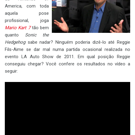
America, com toda
aquela pose
profissional, joga
Mario Kart 7
tão bem
quanto
Sonic the
Hedgehog
sabe nadar? Ninguém poderia dizê-lo até Reggie
Fils-Aime se dar mal numa partida ocasional realizada no
evento LA Auto Show de 2011. Em qual posição Reggie
conseguiu chegar? Você confere os resultados no vídeo a
seguir: