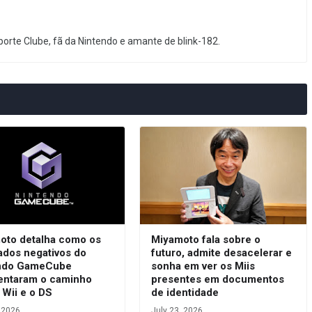
orte Clube, fã da Nintendo e amante de blink-182.
oto detalha como os
Miyamoto fala sobre o
ados negativos do
futuro, admite desacelerar e
ndo GameCube
sonha em ver os Miis
entaram o caminho
presentes em documentos
 Wii e o DS
de identidade
, 2026
July 23, 2026