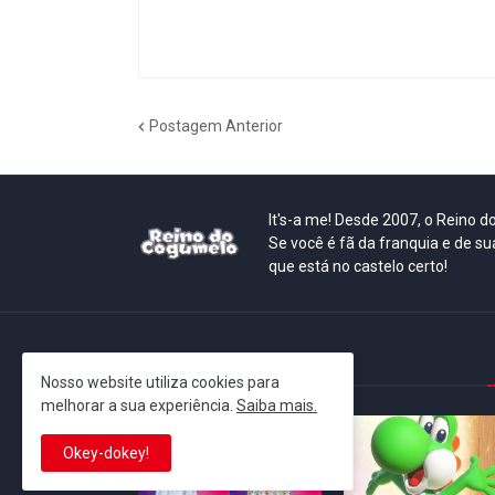
Postagem Anterior
It's-a me! Desde 2007, o Reino 
Se você é fã da franquia e de su
que está no castelo certo!
This is cinema!
Nosso website utiliza cookies para
melhorar a sua experiência.
Saiba mais.
Okey-dokey!