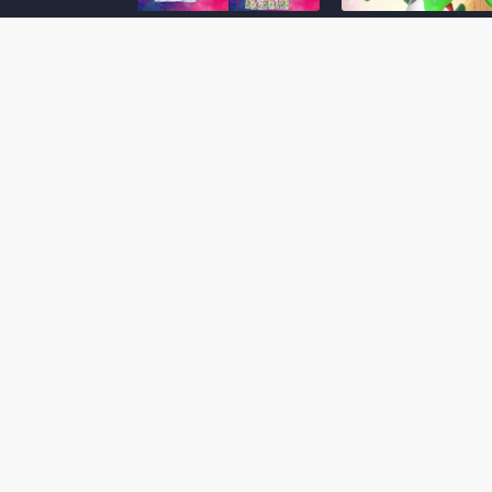
Super Mario Galaxy: O
Yoshi and the
Filme: BEAMS lança
Mysterious Book só
coleção de roupas e
nasceu por causa de
acessórios em
Super Mario Galaxy:
colaboração com o
Filme, revela Miyam
filme no Japão
July 23, 2026
July 28, 2026
Super Mario Galaxy: O
Super Mario Galaxy:
Filme: nova leva de
Filme ganha coleção
action figures com
acessórios em
Rosalina, Bowser Jr. e
colaboração com a g
muito mais é anunciada
Samantha Thavasa
pela San-ei Boeki
July 04, 2026
July 13, 2026