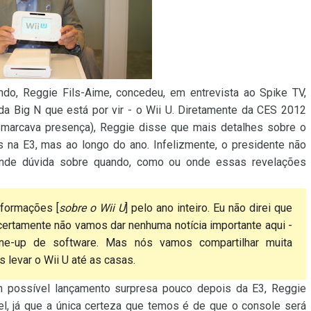
ndo, Reggie Fils-Aime, concedeu, em entrevista ao Spike TV,
a Big N que está por vir - o Wii U. Diretamente da CES 2012
 marcava presença), Reggie disse que mais detalhes sobre o
 na E3, mas ao longo do ano. Infelizmente, o presidente não
ande dúvida sobre quando, como ou onde essas revelações
nformações [
sobre o Wii U
] pelo ano inteiro. Eu não direi que
certamente não vamos dar nenhuma notícia importante aqui -
ne-up de software. Mas nós vamos compartilhar muita
levar o Wii U até as casas.
m possível lançamento surpresa pouco depois da E3, Reggie
l, já que a única certeza que temos é de que o console será