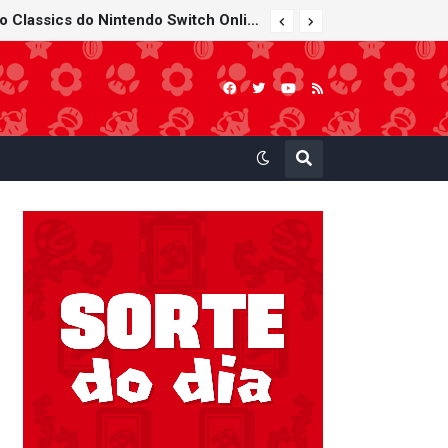
Super Mario Sunshine é anunciado para o Nintendo GameCube - Nintendo Classics do Nintendo Switch Online