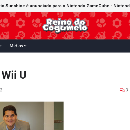
Mídias
 Wii U
12
3