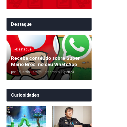
Destaque
~Destaque
Receba conteúdo sobre Super
Mario Bros. no seu WhatsApp
por
Eduardo Jardim
•
setembro 29, 2023
Curiosidades