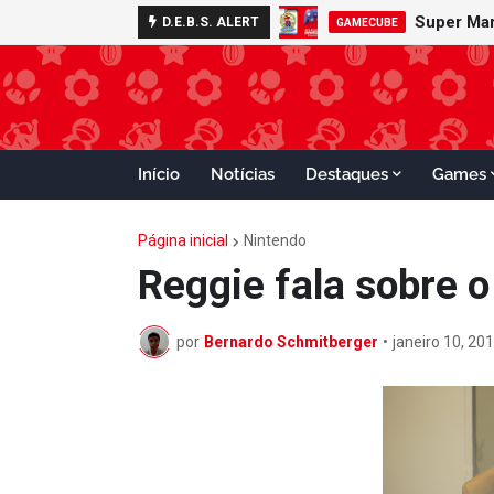
D.E.B.S. ALERT
GAMECUBE
Início
Notícias
Destaques
Games
Página inicial
Nintendo
Reggie fala sobre o
por
Bernardo Schmitberger
•
janeiro 10, 20