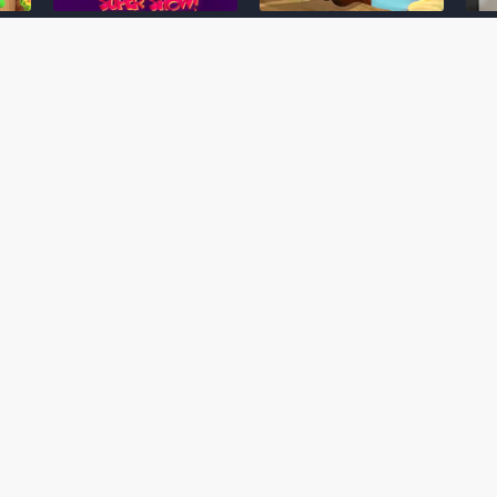
Desenho clássico The
Ex-artista da Rare
Miy
Super Mario Bros. Super
descarta série de TV
nov
Show! voltará a ser
“Donkey Kong Country”
a c
 O
exibido em emissora
como parte da evolução
aute
oto
norte-americana
visual do DK: "era
dom
horrível"
March 20, 2026
July
February 24, 2026
Toad
 O
Mario e Os Simpsons se
Série animada Donkey
Yos
 de
juntam em bizarra arte
Kong Country (1996)
+ a
interna da produção do
retorna ao YouTube de
com 
rife
cartoon Super Mario
forma oficial
Delf
World (1991)
June 19, 2025
Nove
October 07, 2025