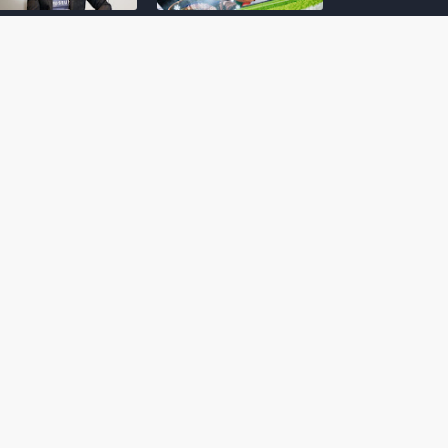
amoto incentiva
Nintendo compartilha 5
os desenvolvedores
dicas para dominar as
riarem com
quadras de tênis em
nticidade e
Mario Tennis Fever
inarem a técnica
(Switch 2)
 28, 2026
February 14, 2026
itorial #5: o app do
Nintendo dá 5 valiosas
hi para bebês Mario
dicas para triunfar na
 confusão de Ledrão
“Caça às esmeraldas”
a polícia de Isle
de Donkey Kong
ino
Bananza
mber 29, 2025
October 05, 2025