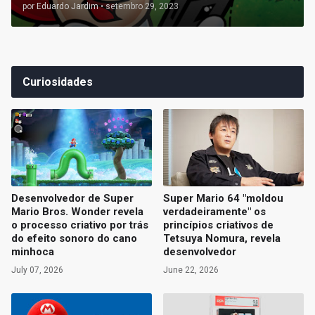
por
Eduardo Jardim
•
setembro 29, 2023
Curiosidades
Desenvolvedor de Super
Super Mario 64 "moldou
Mario Bros. Wonder revela
verdadeiramente" os
o processo criativo por trás
princípios criativos de
do efeito sonoro do cano
Tetsuya Nomura, revela
minhoca
desenvolvedor
July 07, 2026
June 22, 2026