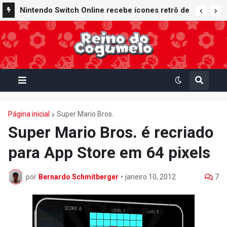
Nintendo Switch Online recebe ícones retrô de
Mario Paint (SNES) e Mario Kart: Super Circuit
(GBA)
Página inicial
Super Mario Bros.
Super Mario Bros. é recriado
para App Store em 64 pixels
por
Bernardo Schmitberger
•
janeiro 10, 2012
7