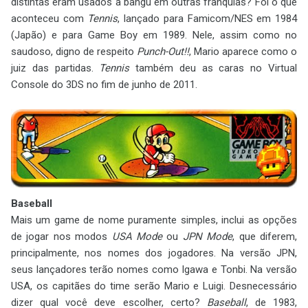
distintas eram usados a bangu em outras franquias? Foi o que
aconteceu com
Tennis
, lançado para Famicom/NES em 1984
(Japão) e para Game Boy em 1989. Nele, assim como no
saudoso, digno de respeito
Punch-Out!!
, Mario aparece como o
juiz das partidas.
Tennis
também deu as caras no Virtual
Console do 3DS no fim de junho de 2011.
Baseball
Mais um game de nome puramente simples, inclui as opções
de jogar nos modos
USA Mode
ou
JPN Mode
, que diferem,
principalmente, nos nomes dos jogadores. Na versão JPN,
seus lançadores terão nomes como Igawa e Tonbi. Na versão
USA, os capitães do time serão Mario e Luigi. Desnecessário
dizer qual você deve escolher, certo?
Baseball
, de 1983,