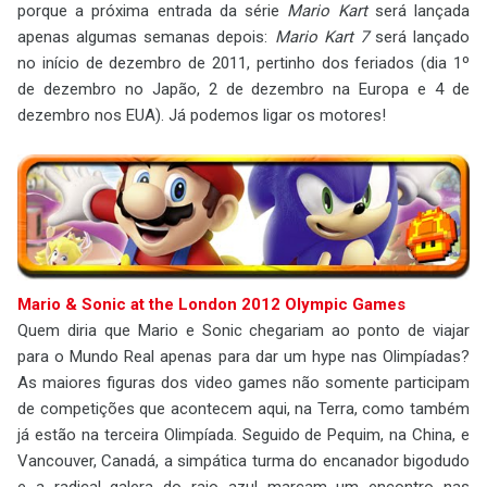
porque a próxima entrada da série
Mario Kart
será lançada
apenas algumas semanas depois:
Mario Kart 7
será lançado
no início de dezembro de 2011, pertinho dos feriados (dia 1º
de dezembro no Japão, 2 de dezembro na Europa e 4 de
dezembro nos EUA). Já podemos ligar os motores!
Mario & Sonic at the London 2012 Olympic Games
Quem diria que Mario e Sonic chegariam ao ponto de viajar
para o Mundo Real apenas para dar um hype nas Olimpíadas?
As maiores figuras dos video games não somente participam
de competições que acontecem aqui, na Terra, como também
já estão na terceira Olimpíada. Seguido de Pequim, na China, e
Vancouver, Canadá, a simpática turma do encanador bigodudo
e a radical galera do raio azul marcam um encontro nas