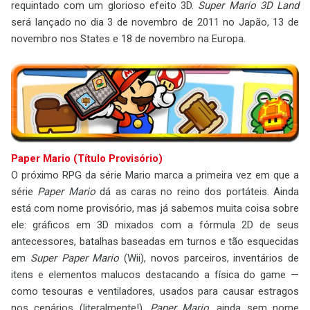
requintado com um glorioso efeito 3D.
Super Mario 3D Land
será lançado no dia 3 de novembro de 2011 no Japão, 13 de
novembro nos States e 18 de novembro na Europa.
Paper Mario (Título Provisório)
O próximo RPG da série Mario marca a primeira vez em que a
série
Paper Mario
dá as caras no reino dos portáteis. Ainda
está com nome provisório, mas já sabemos muita coisa sobre
ele: gráficos em 3D mixados com a fórmula 2D de seus
antecessores, batalhas baseadas em turnos e tão esquecidas
em
Super Paper Mario
(Wii), novos parceiros, inventários de
itens e elementos malucos destacando a física do game —
como tesouras e ventiladores, usados para causar estragos
nos cenários (literalmente!).
Paper Mario
, ainda sem nome