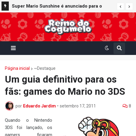
Super Mario Sunshine é anunciado para o
Bob-bomba e Meca-koopa, inimigos
Nintendo GameCube - Nintendo Classics do
"mecânicos" de Super Mario, viram brinquedos
Nintendo Switch Online
de corda no Super Nintendo World
Página inicial
~Destaque
Um guia definitivo para os
fãs: games do Mario no 3DS
por
Eduardo Jardim
•
setembro 17, 2011
8
Quando o Nintendo
3DS foi lançado, os
gamers ficaram