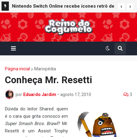
Nintendo Switch Online recebe ícones retrô de
Mario Paint (SNES) e Mario Kart: Super Circuit
(GBA)
Página inicial
Mariopédia
Conheça Mr. Resetti
por
Eduardo Jardim
•
agosto 17, 2010
3
Dúvida do leitor Shared: quem
é o cara que grita conosco em
Super Smash Bros. Brawl
? Mr.
Resetti é um Assist Trophy