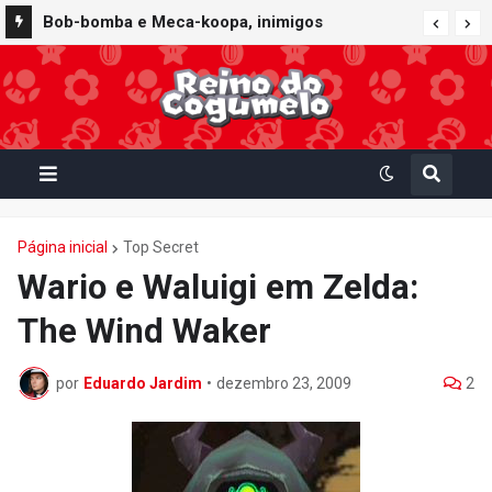
Bob-bomba e Meca-koopa, inimigos
"mecânicos" de Super Mario, viram brinquedos
de corda no Super Nintendo World
Página inicial
Top Secret
Wario e Waluigi em Zelda:
The Wind Waker
por
Eduardo Jardim
•
dezembro 23, 2009
2