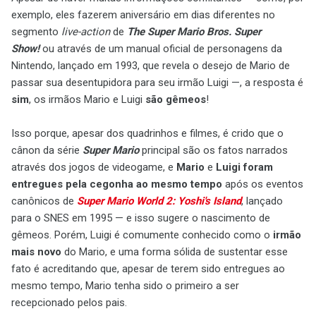
exemplo, eles fazerem aniversário em dias diferentes no
segmento
live-action
de
The Super Mario Bros. Super
Show!
ou através de um manual oficial de personagens da
Nintendo, lançado em 1993, que revela o desejo de Mario de
passar sua desentupidora para seu irmão Luigi —, a resposta é
sim
, os irmãos Mario e Luigi
são gêmeos
!
Isso porque, apesar dos quadrinhos e filmes, é crido que o
cânon da série
Super Mario
principal são os fatos narrados
através dos jogos de videogame, e
Mario
e
Luigi
foram
entregues pela cegonha ao mesmo tempo
após os eventos
canônicos de
Super Mario World 2: Yoshi's Island
, lançado
para o SNES em 1995 — e isso sugere o nascimento de
gêmeos. Porém, Luigi é comumente conhecido como o
irmão
mais novo
do Mario, e uma forma sólida de sustentar esse
fato é acreditando que, apesar de terem sido entregues ao
mesmo tempo, Mario tenha sido o primeiro a ser
recepcionado pelos pais.