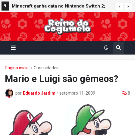
Minecraft ganha data no Nintendo Switch 2;
Super Mario Mash-Up receberá atualização
gráfica exclusiva
Página inicial
Curiosidades
Mario e Luigi são gêmeos?
por
Eduardo Jardim
•
setembro 11, 2009
8