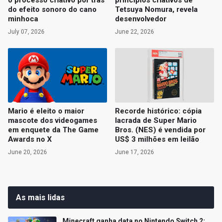
o processo criativo por trás
princípios criativos de
do efeito sonoro do cano
Tetsuya Nomura, revela
minhoca
desenvolvedor
July 07, 2026
June 22, 2026
Mario é eleito o maior
Recorde histórico: cópia
mascote dos videogames
lacrada de Super Mario
em enquete da The Game
Bros. (NES) é vendida por
Awards no X
US$ 3 milhões em leilão
June 20, 2026
June 17, 2026
As mais lidas
Minecraft ganha data no Nintendo Switch 2;