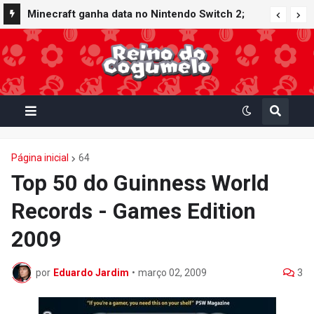
Minecraft ganha data no Nintendo Switch 2;
Super Mario Mash-Up receberá atualização
gráfica exclusiva
Página inicial
64
Top 50 do Guinness World
Records - Games Edition
2009
por
Eduardo Jardim
•
março 02, 2009
3