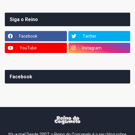
Siga o Reino
Facebook
Twitter
YouTube
Instagram
Facebook
It's-a me! Desde 2007, o Reino do Cogumelo é o seu blog sobre