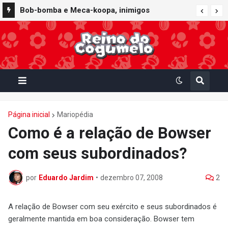
Bob-bomba e Meca-koopa, inimigos
"mecânicos" de Super Mario, viram brinquedos
de corda no Super Nintendo World
Página inicial
Mariopédia
Como é a relação de Bowser
com seus subordinados?
por
Eduardo Jardim
•
dezembro 07, 2008
2
A relação de Bowser com seu exército e seus subordinados é
geralmente mantida em boa consideração. Bowser tem