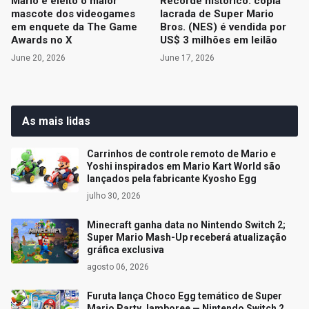
Mario é eleito o maior
Recorde histórico: cópia
mascote dos videogames
lacrada de Super Mario
em enquete da The Game
Bros. (NES) é vendida por
Awards no X
US$ 3 milhões em leilão
June 20, 2026
June 17, 2026
As mais lidas
Carrinhos de controle remoto de Mario e
Yoshi inspirados em Mario Kart World são
lançados pela fabricante Kyosho Egg
julho 30, 2026
Minecraft ganha data no Nintendo Switch 2;
Super Mario Mash-Up receberá atualização
gráfica exclusiva
agosto 06, 2026
Furuta lança Choco Egg temático de Super
Mario Party Jamboree — Nintendo Switch 2