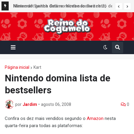
Nintendo Switch Online recebe ícones retrô de
Minecraft ganha data no Nintendo Switch 2;
Mario Paint (SNES) e Mario Kart: Super Circuit
Super Mario Mash-Up receberá atualização
(GBA)
gráfica exclusiva
Página inicial
Kart
Nintendo domina lista de
bestsellers
por
Jardim
•
agosto 06, 2008
0
Confira os dez mais vendidos segundo o
Amazon
nesta
quarta-feira para todas as plataformas: