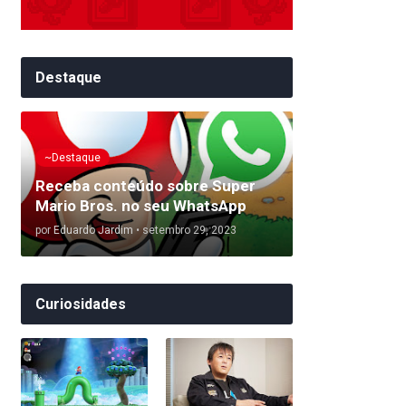
Destaque
~Destaque
Receba conteúdo sobre Super
Mario Bros. no seu WhatsApp
por
Eduardo Jardim
•
setembro 29, 2023
Curiosidades