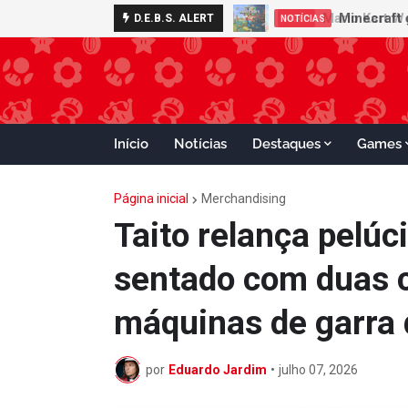
Minecraft 
D.E.B.S. ALERT
NOTÍCIAS
Início
Notícias
Destaques
Games
Página inicial
Merchandising
Taito relança pelúc
sentado com duas c
máquinas de garra
por
Eduardo Jardim
•
julho 07, 2026