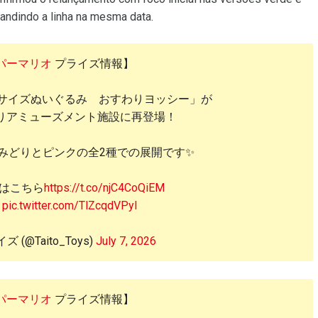
andindo a linha na mesma data.
パーマリオ
プライズ情報】
サイズぬいぐるみ おすわりヨッシー」が
よりアミューズメント施設に再登場！
、みどりとピンクの全2種での展開です✨
はこちら
https://t.co/njC4CoQiEM
pic.twitter.com/TlZcqdVPyI
 (@Taito_Toys)
July 7, 2026
パーマリオ
プライズ情報】