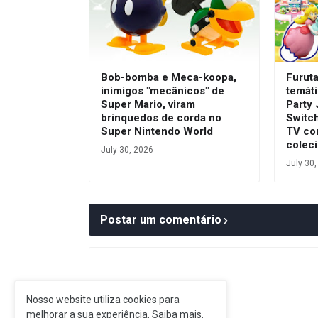
Bob-bomba e Meca-koopa,
Furut
inimigos "mecânicos" de
temát
Super Mario, viram
Party
brinquedos de corda no
Switc
Super Nintendo World
TV co
colec
July 30, 2026
July 30
Postar um comentário
Nosso website utiliza cookies para
melhorar a sua experiência.
Saiba mais.