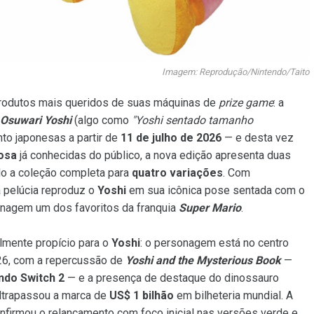
Imagem: Reprodução/Nintendo/Taito
rodutos mais queridos de suas máquinas de
prize game
: a
 Osuwari Yoshi
(algo como
"Yoshi sentado tamanho
to japonesas a partir de
11 de julho de 2026
— e desta vez
osa
já conhecidas do público, a nova edição apresenta duas
do a coleção completa para
quatro variações
. Com
a pelúcia reproduz o
Yoshi
em sua icônica pose sentada com o
onagem um dos favoritos da franquia
Super Mario
.
mente propício para o
Yoshi
: o personagem está no centro
6, com a repercussão de
Yoshi and the Mysterious Book
—
ndo Switch 2
— e a presença de destaque do dinossauro
ultrapassou a marca de
US$ 1 bilhão
em bilheteria mundial. A
onfirmou o relançamento com foco inicial nas versões verde e