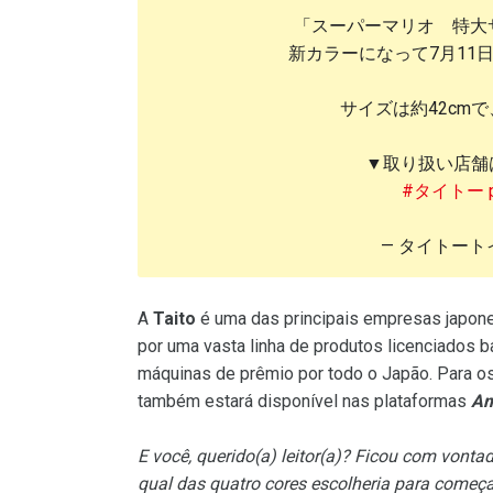
「スーパーマリオ 特大
新カラーになって7月11
サイズは約42cm
▼取り扱い店舗
#タイトー
— タイトートイズ
A
Taito
é uma das principais empresas japon
por uma vasta linha de produtos licenciados
máquinas de prêmio por todo o Japão. Para o
também estará disponível nas plataformas
Am
E você, querido(a) leitor(a)? Ficou com vont
qual das quatro cores escolheria para começ