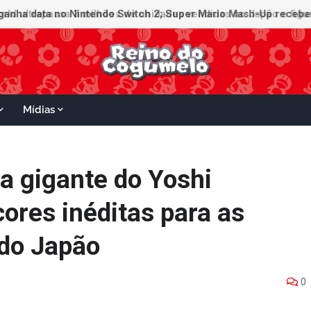
ganha data no Nintendo Switch 2; Super Mario Mash-Up receberá
Mídias
ia gigante do Yoshi
ores inéditas para as
 do Japão
0