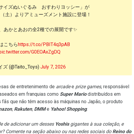
サイズぬいぐるみ おすわりヨッシー」が
日（土）よりアミューズメント施設に登場！
で、あかとあおの全2種での展開です✨
はこちら
https://t.co/PBIT4q3pAB
pic.twitter.com/G0EOAxZgDQ
 (@Taito_Toys)
July 7, 2026
esas de entretenimento de
arcade
e
prize games
, responsável
 baseados em franquias como
Super Mario
distribuídos em
s fãs que não têm acesso às máquinas no Japão, o produto
azon
,
Rakuten
,
DMM
e
Yahoo! Shopping
.
ade de adicionar um desses
Yoshis
gigantes à sua coleção, e
ar? Comente na seção abaixo ou nas redes sociais do
Reino do