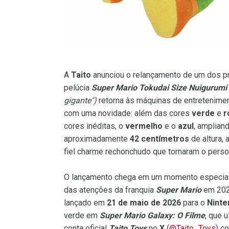
A
Taito
anunciou o relançamento de um dos p
pelúcia
Super Mario Tokudai Size Nuigurumi
gigante")
retorna às máquinas de entretenimen
com uma novidade: além das cores
verde
e
r
cores inéditas, o
vermelho
e o
azul
, amplian
aproximadamente
42 centímetros
de altura, 
fiel charme rechonchudo que tornaram o pers
O lançamento chega em um momento especial
das atenções da franquia
Super Mario
em 202
lançado em
21 de maio de 2026
para o
Ninte
verde em
Super Mario Galaxy: O Filme
, que 
conta oficial
Taito Toys
no
X
(
@Taito_Toys
) c