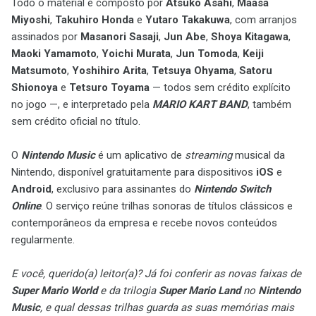
Todo o material é composto por
Atsuko Asahi
,
Maasa
Miyoshi
,
Takuhiro Honda
e
Yutaro Takakuwa
, com arranjos
assinados por
Masanori Sasaji
,
Jun Abe
,
Shoya Kitagawa
,
Maoki Yamamoto
,
Yoichi Murata
,
Jun Tomoda
,
Keiji
Matsumoto
,
Yoshihiro Arita
,
Tetsuya Ohyama
,
Satoru
Shionoya
e
Tetsuro Toyama
— todos sem crédito explícito
no jogo —, e interpretado pela
MARIO KART BAND
, também
sem crédito oficial no título.
O
Nintendo Music
é um aplicativo de
streaming
musical da
Nintendo, disponível gratuitamente para dispositivos
iOS
e
Android
, exclusivo para assinantes do
Nintendo Switch
Online
. O serviço reúne trilhas sonoras de títulos clássicos e
contemporâneos da empresa e recebe novos conteúdos
regularmente.
E você, querido(a) leitor(a)? Já foi conferir as novas faixas de
Super Mario World
e da trilogia
Super Mario Land
no
Nintendo
Music
, e qual dessas trilhas guarda as suas memórias mais