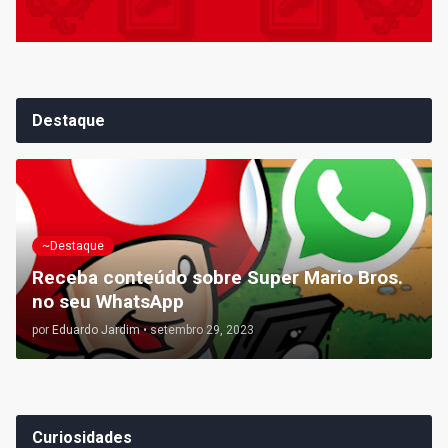
Destaque
~Destaque
Receba conteúdo sobre Super Mario Bros.
no seu WhatsApp
por
Eduardo Jardim
•
setembro 29, 2023
Curiosidades