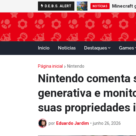
Minecraft 
D.E.B.S. ALERT
NOTÍCIAS
Início
Notícias
Destaques
Games
Página inicial
Nintendo
Nintendo comenta so
generativa e monito
suas propriedades i
por
Eduardo Jardim
•
junho 26, 2026