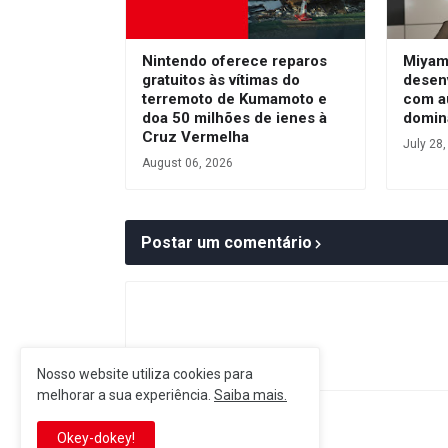
Nintendo oferece reparos
Miyam
gratuitos às vítimas do
desen
terremoto de Kumamoto e
com a
doa 50 milhões de ienes à
domin
Cruz Vermelha
July 28
August 06, 2026
Postar um comentário
Nosso website utiliza cookies para
melhorar a sua experiência.
Saiba mais.
Postagem Anterior
Okey-dokey!