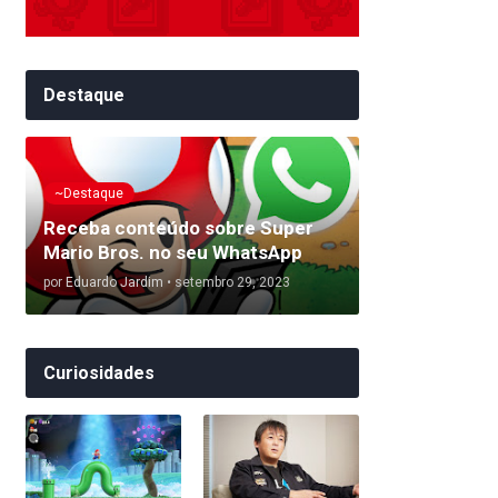
Destaque
~Destaque
Receba conteúdo sobre Super
Mario Bros. no seu WhatsApp
por
Eduardo Jardim
•
setembro 29, 2023
Curiosidades