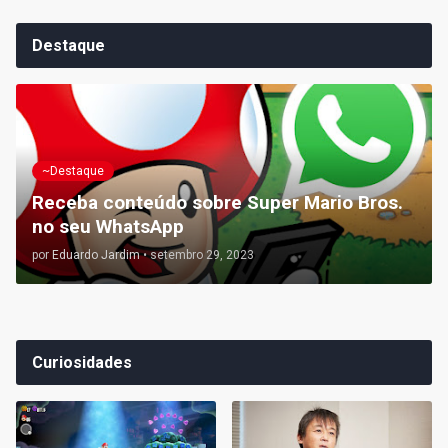
Destaque
~Destaque
Receba conteúdo sobre Super Mario Bros.
no seu WhatsApp
por
Eduardo Jardim
•
setembro 29, 2023
Curiosidades