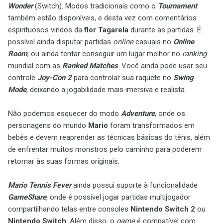
Wonder
(Switch). Modos tradicionais como o
Tournament
também estão disponíveis, e desta vez com comentários
espirituosos vindos da
flor Tagarela
durante as partidas. É
possível ainda disputar partidas
online
casuais no
Online
Room
, ou ainda tentar conseguir um lugar melhor no
ranking
mundial com as
Ranked Matches
. Você ainda pode usar seu
controle
Joy-Con 2
para controlar sua raquete no
Swing
Mode
, deixando a jogabilidade mais imersiva e realista.
Não podemos esquecer do modo
Adventure
, onde os
personagens do mundo
Mario
foram transformados em
bebês e devem reaprender as técnicas básicas do tênis, além
de enfrentar muitos monstros pelo caminho para poderem
retornar às suas formas originais.
Mario Tennis Fever
ainda possui suporte à funcionalidade
GameShare
, onde é possível jogar partidas multijogador
compartilhando telas entre consoles
Nintendo Switch 2
ou
Nintendo Switch
. Além disso, o
game
é compatível com