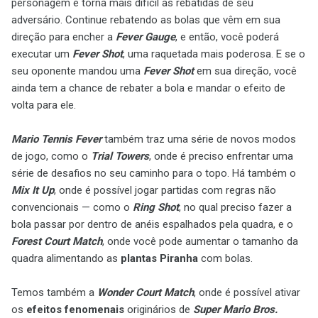
personagem e torna mais difícil as rebatidas de seu
adversário. Continue rebatendo as bolas que vêm em sua
direção para encher a
Fever Gauge
, e então, você poderá
executar um
Fever Shot
, uma raquetada mais poderosa. E se o
seu oponente mandou uma
Fever Shot
em sua direção, você
ainda tem a chance de rebater a bola e mandar o efeito de
volta para ele.
Mario Tennis Fever
também traz uma série de novos modos
de jogo, como o
Trial Towers
, onde é preciso enfrentar uma
série de desafios no seu caminho para o topo. Há também o
Mix It Up
, onde é possível jogar partidas com regras não
convencionais — como o
Ring Shot
, no qual preciso fazer a
bola passar por dentro de anéis espalhados pela quadra, e o
Forest Court Match
, onde você pode aumentar o tamanho da
quadra alimentando as
plantas Piranha
com bolas.
Temos também a
Wonder Court Match
, onde é possível ativar
os
efeitos fenomenais
originários de
Super
Mario Bros.