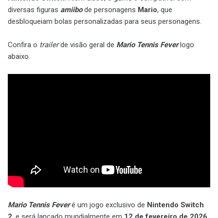
diversas figuras
amiibo
de personagens
Mario
, que
desbloqueiam bolas personalizadas para seus personagens.
Confira o
trailer
de visão geral de
Mario Tennis Fever
logo
abaixo.
Mario Tennis Fever
é um jogo exclusivo de
Nintendo Switch
2
, e será lançado mundialmente em
12
de fevereiro de 2026
,