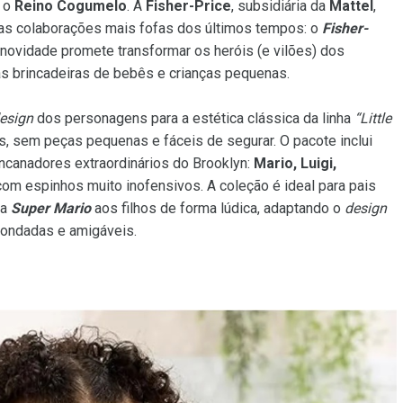
r o
Reino Cogumelo
. A
Fisher-Price
, subsidiária da
Mattel
,
as colaborações mais fofas dos últimos tempos: o
Fisher-
A novidade promete transformar os heróis (e vilões) dos
 brincadeiras de bebês e crianças pequenas.
esign
dos personagens para a estética clássica da linha
“Little
, sem peças pequenas e fáceis de segurar. O pacote inclui
encanadores extraordinários do Brooklyn:
Mario, Luigi,
om espinhos muito inofensivos. A coleção é ideal para pais
ia
Super Mario
aos filhos de forma lúdica, adaptando o
design
dondadas e amigáveis.