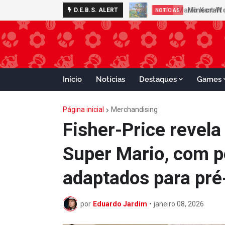
Minecraft 
D.E.B.S. ALERT
NOTÍCIAS
Início
Notícias
Destaques
Games
Página inicial
Merchandising
Fisher-Price revela
Super Mario, com p
adaptados para pré
por
Eduardo Jardim
•
janeiro 08, 2026