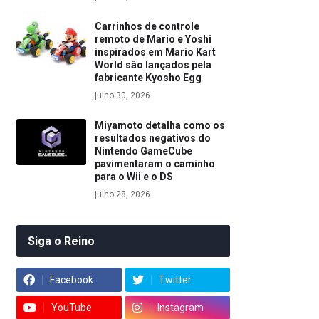
Carrinhos de controle
remoto de Mario e Yoshi
inspirados em Mario Kart
World são lançados pela
fabricante Kyosho Egg
julho 30, 2026
Miyamoto detalha como os
resultados negativos do
Nintendo GameCube
pavimentaram o caminho
para o Wii e o DS
julho 28, 2026
Siga o Reino
Facebook
Twitter
YouTube
Instagram