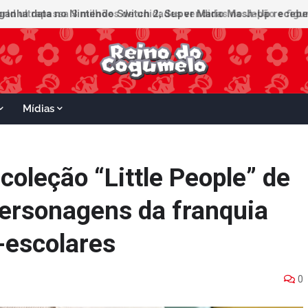
ganha data no Nintendo Switch 2; Super Mario Mash-Up receberá
Mídias
 coleção “Little People” de
ersonagens da franquia
-escolares
0