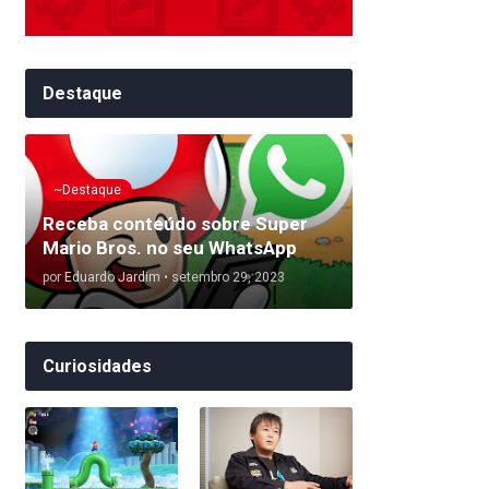
Destaque
~Destaque
Receba conteúdo sobre Super
Mario Bros. no seu WhatsApp
por
Eduardo Jardim
•
setembro 29, 2023
Curiosidades