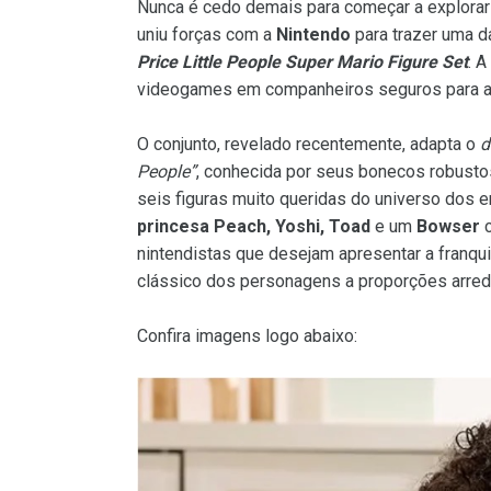
Nunca é cedo demais para começar a explora
uniu forças com a
Nintendo
para trazer uma d
Price Little People Super Mario Figure Set
. 
videogames em companheiros seguros para as
O conjunto, revelado recentemente, adapta o
d
People”
, conhecida por seus bonecos robustos
seis figuras muito queridas do universo dos 
princesa Peach, Yoshi, Toad
e um
Bowser
c
nintendistas que desejam apresentar a franqu
clássico dos personagens a proporções arre
Confira imagens logo abaixo: