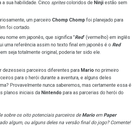
 a sua habilidade. Cinco
sprites
coloridos de
Ninji
estão sem
uriosamente, um parceiro
Chomp Chomp
foi planejado para
m foi cortado.
seu nome em japonês, que significa "
Red
" (vermelho) em inglês
i uma referência assim no texto final em japonês é o
Red
m seja totalmente original, poderia ter sido ele.
 dezesseis parceiros diferentes para
Mario
no primeiro
arceiros para o herói durante a aventura, e alguns deles
cima? Provavelmente nunca saberemos, mas certamente essa é
s planos iniciais da
Nintendo
para as parcerias do herói do
de sobre os oito potenciais parceiros de
Mario
em
Paper
ado algum, ou alguns deles na versão final do jogo? Comente!