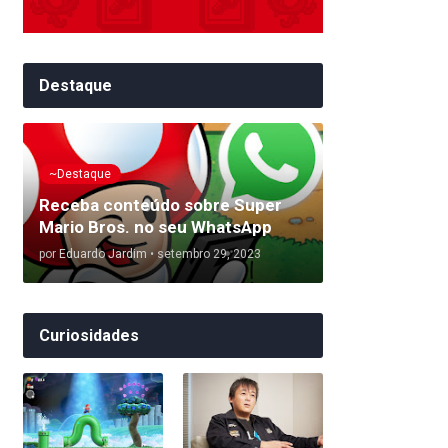
Destaque
~Destaque
Receba conteúdo sobre Super
Mario Bros. no seu WhatsApp
por
Eduardo Jardim
•
setembro 29, 2023
Curiosidades