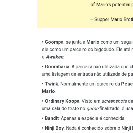
of Mario's potential 
— Supper Mario Brot
Goompa
: se junta a
Mario
como um seguid
ele como um parceiro do bigodudo. Ele até
e
Awaken
.
Goombaria
: A parceira não utilizada qu
uma listagem de entrada não utilizada de p
Twink
: Normalmente um parceiro da
Peac
Mario
.
Ordinary Koopa
: Visto em
screenshots
de
uma sala de teste no
game
finalizado, é u
Bandit
: Apenas a espécie é conhecida.
Ninji Boy
: Nada é conhecido sobre o
Ninji