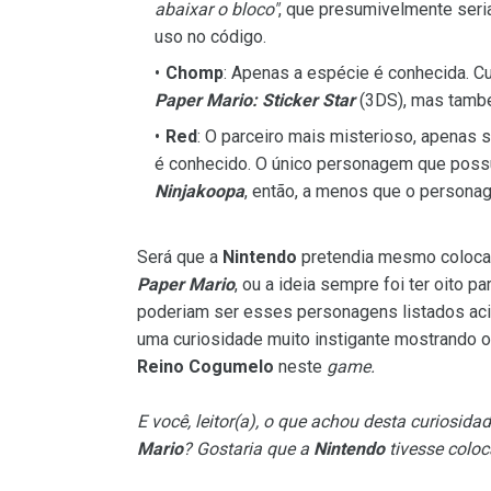
abaixar o bloco"
, que presumivelmente seria
uso no código.
Chomp
: Apenas a espécie é conhecida. C
Paper Mario: Sticker Star
(3DS), mas també
Red
: O parceiro mais misterioso, apenas 
é conhecido. O único personagem que possu
Ninjakoopa
, então, a menos que o personage
Será que a
Nintendo
pretendia mesmo colocar
Paper Mario
, ou a ideia sempre foi ter oito p
poderiam ser esses personagens listados a
uma curiosidade muito instigante mostrando o
Reino Cogumelo
neste
game.
E você, leitor(a), o que achou desta curiosida
Mario
? Gostaria que a
Nintendo
tivesse coloc