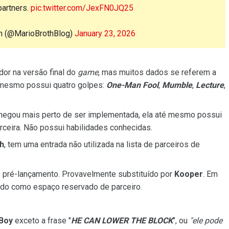
partners.
pic.twitter.com/JexFN0JQ25
h (@MarioBrothBlog)
January 23, 2026
or na versão final do
game
, mas muitos dados se referem a
 mesmo possui quatro golpes:
One-Man Fool
,
Mumble
,
Lecture
,
e chegou mais perto de ser implementada, ela até mesmo possui
arceira. Não possui habilidades conhecidas.
h
, tem uma entrada não utilizada na lista de parceiros de
 pré-lançamento. Provavelmente substituído por
Kooper
. Em
sado como espaço reservado de parceiro.
 Boy
exceto a frase "
HE CAN LOWER THE BLOCK
", ou
"ele pode