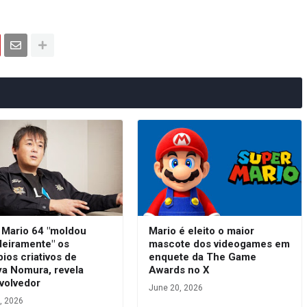
 Mario 64 "moldou
Mario é eleito o maior
deiramente" os
mascote dos videogames em
pios criativos de
enquete da The Game
ya Nomura, revela
Awards no X
volvedor
June 20, 2026
, 2026