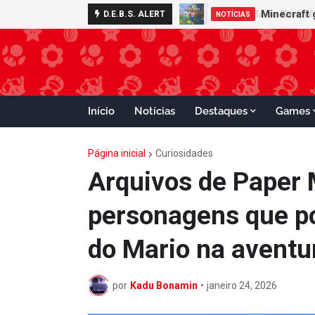
Minecraft 
D.E.B.S. ALERT
NOTÍCIAS
Início
Notícias
Destaques
Games
Página inicial
Curiosidades
Arquivos de Paper 
personagens que po
do Mario na aventu
por
Kadu Bonamin
•
janeiro 24, 2026