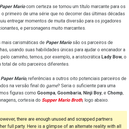
Paper Mario
com certeza se tornou um título marcante para os
o o primeiro de uma série que no decorrer das últimas décadas
uiu entregar momentos de muita diversão para os jogadores
cionantes, e personagens muito marcantes.
s mais carismáticas de
Paper Mario
são os parceiros de
lhas, usando suas habilidades únicas para ajudar o encanador a
pelo caminho; temos, por exemplo, a aristocrática
Lady Bow
, o
 total de oito parceiros diferentes.
e
Paper Mario
, referências a outros oito potenciais parceiros de
ados na versão final do
game
? Seria o suficiente para uma
emos figuras como
Goompa
,
Goombaria
,
Ninji Boy
, e
Chomp
,
sonagens, cortesia do
Supper Mario Broth
, logo abaixo.
 However, there are enough unused and scrapped partners
r full party. Here is a glimpse of an alternate reality with all