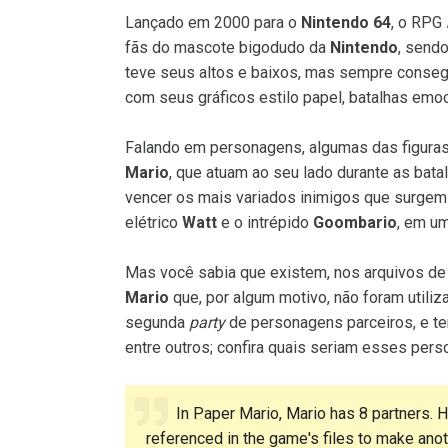
Lançado em 2000 para o
Nintendo 64
, o RPG
fãs do mascote bigodudo da
Nintendo
, send
teve seus altos e baixos, mas sempre conseg
com seus gráficos estilo papel, batalhas emo
Falando em personagens, algumas das figura
Mario
, que atuam ao seu lado durante as bata
vencer os mais variados inimigos que surgem 
elétrico
Watt
e o intrépido
Goombario
, em um
Mas você sabia que existem, nos arquivos d
Mario
que, por algum motivo, não foram utiliz
segunda
party
de personagens parceiros, e t
entre outros; confira quais seriam esses per
In Paper Mario, Mario has 8 partners.
referenced in the game's files to make anothe