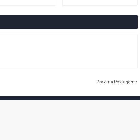
Próxima Postagem
do Cogumelo é o seu blog sobre Super Mario Bros. por Eduardo Jardim.
as tantas décadas de jogos, cartoons, HQs, filmes e séries de TV, saiba