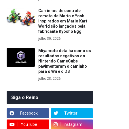
Carrinhos de controle
remoto de Mario e Yoshi
inspirados em Mario Kart
World são lançados pela
fabricante Kyosho Egg
julho 30, 2026
Miyamoto detalha como os
resultados negativos do
Nintendo GameCube
pavimentaram o caminho
para o Wii e o DS
julho 28, 2026
Siga o Reino
Facebook
Twitter
YouTube
Instagram