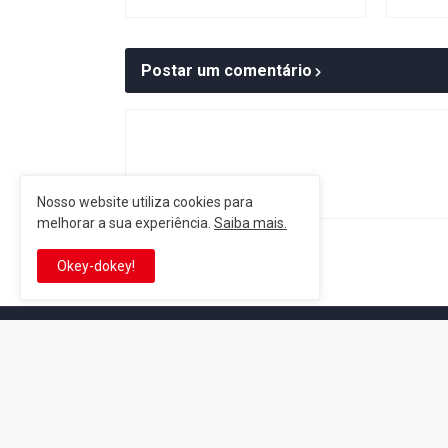
Postar um comentário
Nosso website utiliza cookies para
melhorar a sua experiência.
Saiba mais.
Postagem Anterior
Okey-dokey!
It's-a me! Desde 2007, o Reino 
Se você é fã da franquia e de su
que está no castelo certo!