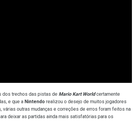
s dos trechos das pistas de
Mario Kart World
certamente
das, e que a
Nintendo
realizou o desejo de muitos jogadores
ás, várias outras mudanças e correções de erros foram feitos na
para deixar as partidas ainda mais satisfatórias para os