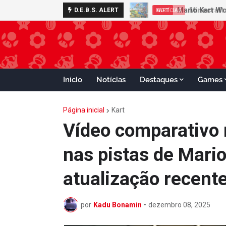
Minecraft 
D.E.B.S. ALERT
NOTÍCIAS
Início
Notícias
Destaques
Games
Página inicial
Kart
Vídeo comparativo
nas pistas de Mari
atualização recent
por
Kadu Bonamin
•
dezembro 08, 2025