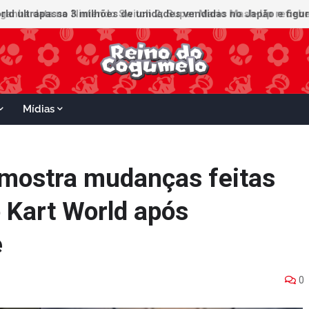
ganha data no Nintendo Switch 2; Super Mario Mash-Up receberá
Mídias
 mostra mudanças feitas
o Kart World após
e
0