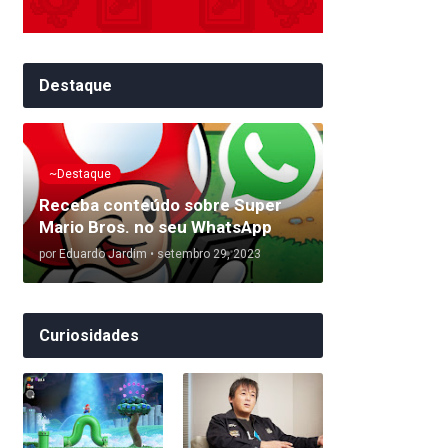
Destaque
~Destaque
Receba conteúdo sobre Super
Mario Bros. no seu WhatsApp
por
Eduardo Jardim
•
setembro 29, 2023
Curiosidades