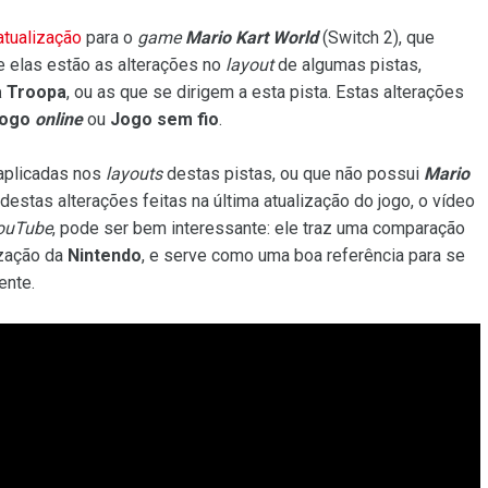
tualização
para o
game
Mario Kart World
(Switch 2), que
e elas estão as alterações no
layout
de algumas pistas,
a Troopa
, ou as que se dirigem a esta pista. Estas alterações
ogo
online
ou
Jogo sem fio
.
aplicadas nos
layouts
destas pistas, ou que não possui
Mario
estas alterações feitas na última atualização do jogo, o vídeo
ouTube
, pode ser bem interessante: ele traz uma comparação
ização da
Nintendo
, e serve como uma boa referência para se
nte.