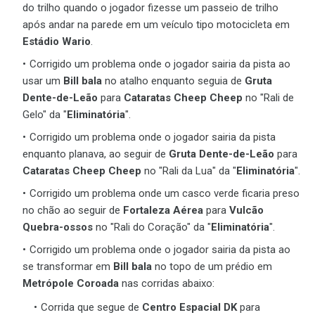
do trilho quando o jogador fizesse um passeio de trilho
após andar na parede em um veículo tipo motocicleta em
Estádio Wario
.
Corrigido um problema onde o jogador sairia da pista ao
usar um
Bill bala
no atalho enquanto seguia de
Gruta
Dente-de-Leão
para
Cataratas Cheep Cheep
no "Rali de
Gelo" da "
Eliminatória
".
Corrigido um problema onde o jogador sairia da pista
enquanto planava, ao seguir de
Gruta Dente-de-Leão
para
Cataratas Cheep Cheep
no "Rali da Lua" da "
Eliminatória
".
Corrigido um problema onde um casco verde ficaria preso
no chão ao seguir de
Fortaleza Aérea
para
Vulcão
Quebra-ossos
no "Rali do Coração" da "
Eliminatória
".
Corrigido um problema onde o jogador sairia da pista ao
se transformar em
Bill bala
no topo de um prédio em
Metrópole Coroada
nas corridas abaixo:
Corrida que segue de
Centro Espacial DK
para