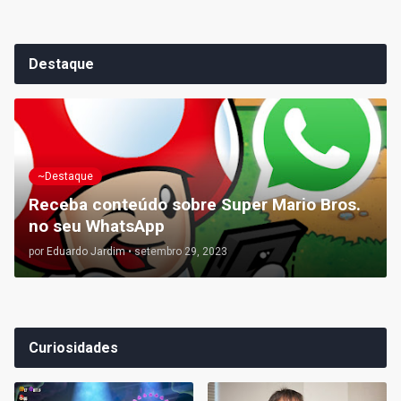
Destaque
~Destaque
Receba conteúdo sobre Super Mario Bros.
no seu WhatsApp
por
Eduardo Jardim
•
setembro 29, 2023
Curiosidades