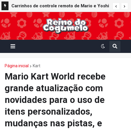
Carrinhos de controle remoto de Mario e Yoshi
Nintendo Music recebe trilhas sonoras de
inspirados em Mario Kart World são lançados
Virtual Boy Wario Land, Mario Clash e Mario's
pela fabricante Kyosho Egg
Tennis em adição histórica ao catálogo
Página inicial
Kart
Mario Kart World recebe
grande atualização com
novidades para o uso de
itens personalizados,
mudanças nas pistas, e