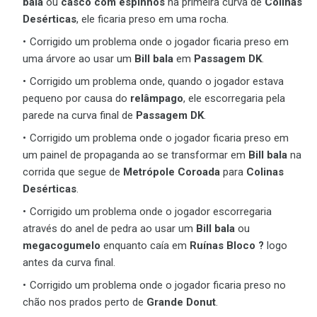
bala
ou
casco com espinhos
na primeira curva de
Colinas
Desérticas
, ele ficaria preso em uma rocha.
Corrigido um problema onde o jogador ficaria preso em
uma árvore ao usar um
Bill bala
em
Passagem DK
.
Corrigido um problema onde, quando o jogador estava
pequeno por causa do
relâmpago
, ele escorregaria pela
parede na curva final de
Passagem DK
.
Corrigido um problema onde o jogador ficaria preso em
um painel de propaganda ao se transformar em
Bill bala
na
corrida que segue de
Metrópole Coroada
para
Colinas
Desérticas
.
Corrigido um problema onde o jogador escorregaria
através do anel de pedra ao usar um
Bill bala
ou
megacogumelo
enquanto caía em
Ruínas Bloco ?
logo
antes da curva final.
Corrigido um problema onde o jogador ficaria preso no
chão nos prados perto de
Grande Donut
.