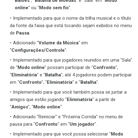
Balões
", "
Batalha de Moedas
" e "Sala" em "
Modo
online
" ou "
Modo sem fio
".
Implementado para que o nome da trilha musical e o título
da fonte da faixa que está tocando sejam exibidos no menu
de
Pausa
.
Adicionado "
Volume da Música
" em
"
Configurações/Controle
".
Implementado para que jogadores reunidos em uma "Sala"
de "
Modo online
" possam participar de "
Confronto
",
"
Eliminatória
" e "
Batalha
"; até 4 jogadores podem participar
em "
Confronto
", "
Eliminatória
" e "
Batalha
".
Implementado para que você também possa se juntar a
amigos que estão jogando "
Eliminatória
" a partir de
"
Amigos
", "
Modo online
".
Adicionado "Reiniciar" e "Próxima Corrida" no menu de
pausa para "
Confronto
" em "
Um jogador
".
Implementado para que você possa selecionar "
Modo