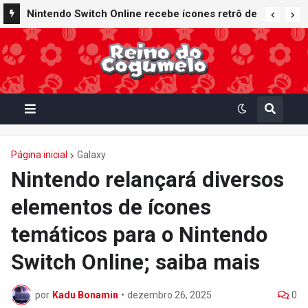
Nintendo Switch Online recebe ícones retrô de
Mario Paint (SNES) e Mario Kart: Super Circuit
(GBA)
Página inicial
Galaxy
Nintendo relançará diversos
elementos de ícones
temáticos para o Nintendo
Switch Online; saiba mais
por
Kadu Bonamin
•
dezembro 26, 2025
0