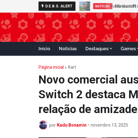
Minecraft 
D.E.B.S. ALERT
NOTÍCIAS
Início
Notícias
Destaques
Games
Página inicial
Kart
Novo comercial aus
Switch 2 destaca M
relação de amizade
por
Kadu Bonamin
•
novembro 13, 2025