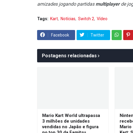
amizades jogando partidas
multiplayer
de jo
Tags:
Kart
Notícias
Switch 2
Vídeo
Facebook
Twitter
Postagens relacionadas
Mario Kart World ultrapassa
Ninte
3 milhões de unidades
receb
vendidas no Japão e figura
Mario 
no top 30 da Famitsu
Kart: 