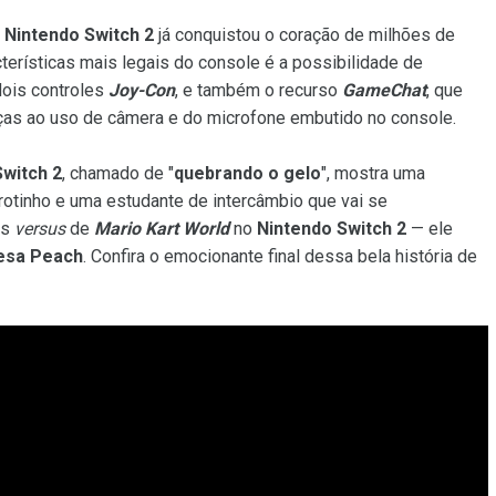
o
Nintendo Switch 2
já conquistou o coração de milhões de
terísticas mais legais do console é a possibilidade de
ois controles
Joy-Con
, e também o recurso
GameChat
, que
ças ao uso de câmera e do microfone embutido no console.
Switch 2
, chamado de "
quebrando o gelo
", mostra uma
otinho e uma estudante de intercâmbio que vai se
as
versus
de
Mario Kart World
no
Nintendo Switch 2
— ele
esa Peach
. Confira o emocionante final dessa bela história de