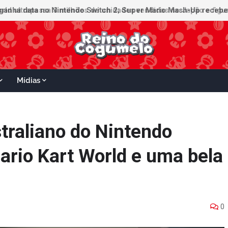
ganha data no Nintendo Switch 2; Super Mario Mash-Up receberá
Mídias
traliano do Nintendo
ario Kart World e uma bela
0