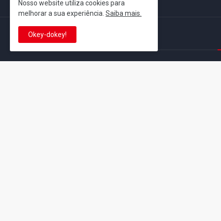
Nosso website utiliza cookies para
melhorar a sua experiência.
Saiba mais.
Okey-dokey!
This is cinema!
Super Mario Galaxy: O
Yoshi and the
Filme: BEAMS lança
Mysterious Book só
coleção de roupas e
nasceu por causa de
acessórios em
Super Mario Galaxy:
colaboração com o
Filme, revela Miyam
filme no Japão
July 23, 2026
July 28, 2026