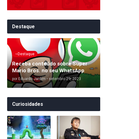
Destaque
~Destaque
Receba conteúdo sobre Super
Mario Bros. no seu WhatsApp
por
Eduardo Jardim
•
setembro 29, 2023
Curiosidades