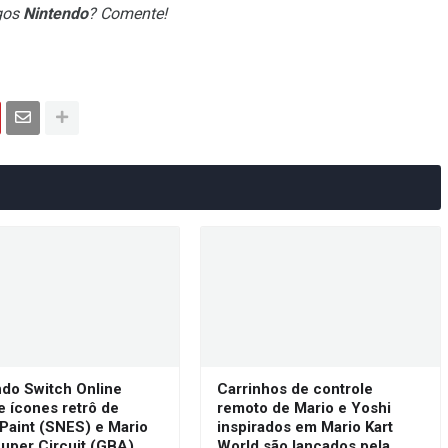
gos
Nintendo
? Comente!
ndo Switch Online
Carrinhos de controle
e ícones retrô de
remoto de Mario e Yoshi
Paint (SNES) e Mario
inspirados em Mario Kart
Super Circuit (GBA)
World são lançados pela