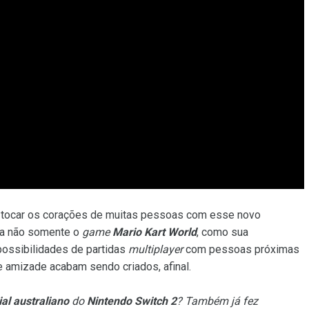
u tocar os corações de muitas pessoas com esse novo
ca não somente o
game
Mario Kart World
, como sua
possibilidades de partidas
multiplayer
com pessoas próximas
de amizade acabam sendo criados, afinal.
al australiano
do
Nintendo Switch 2
? Também já fez