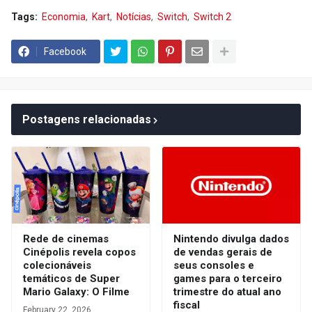
Tags:
Economia
Kart
Notícias
Switch
Switch 2
Facebook
Postagens relacionadas
Rede de cinemas
Nintendo divulga dados
Cinépolis revela copos
de vendas gerais de
colecionáveis
seus consoles e
temáticos de Super
games para o terceiro
Mario Galaxy: O Filme
trimestre do atual ano
fiscal
February 22, 2026