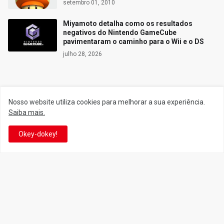
setembro 01, 2010
Miyamoto detalha como os resultados
negativos do Nintendo GameCube
pavimentaram o caminho para o Wii e o DS
julho 28, 2026
Siga o Reino
Nosso website utiliza cookies para melhorar a sua experiência.
Saiba mais.
Facebook
Twitter
Okey-dokey!
YouTube
Instagram
Facebook