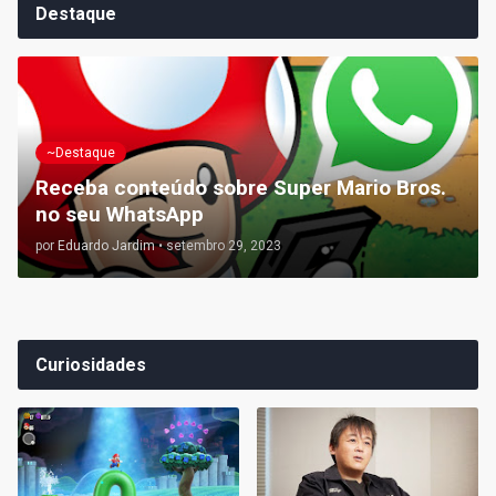
Destaque
~Destaque
Receba conteúdo sobre Super Mario Bros.
no seu WhatsApp
por
Eduardo Jardim
•
setembro 29, 2023
Curiosidades