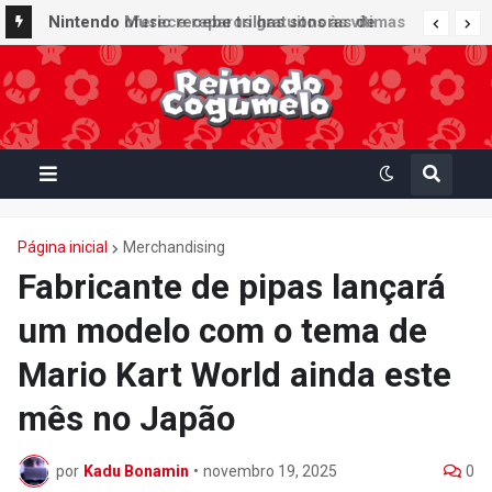
Nintendo Music recebe trilhas sonoras de
Nintendo oferece reparos gratuitos às vítimas
Virtual Boy Wario Land, Mario Clash e Mario's
do terremoto de Kumamoto e doa 50 milhões
Tennis em adição histórica ao catálogo
de ienes à Cruz Vermelha
Página inicial
Merchandising
Fabricante de pipas lançará
um modelo com o tema de
Mario Kart World ainda este
mês no Japão
por
Kadu Bonamin
•
novembro 19, 2025
0