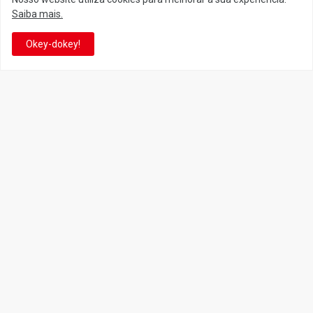
Saiba mais.
Siga o Reino
Okey-dokey!
Facebook
Twitter
YouTube
Instagram
Facebook
It's-a me! Desde 2007, o Reino do Cogumelo é o seu blog sobre