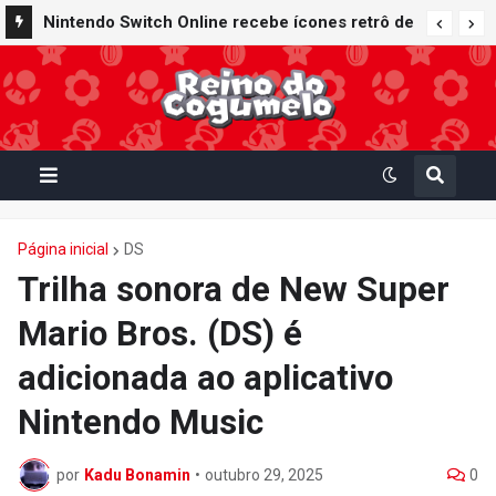
Nintendo Switch Online recebe ícones retrô de
Mario Paint (SNES) e Mario Kart: Super Circuit
(GBA)
Página inicial
DS
Trilha sonora de New Super
Mario Bros. (DS) é
adicionada ao aplicativo
Nintendo Music
por
Kadu Bonamin
•
outubro 29, 2025
0