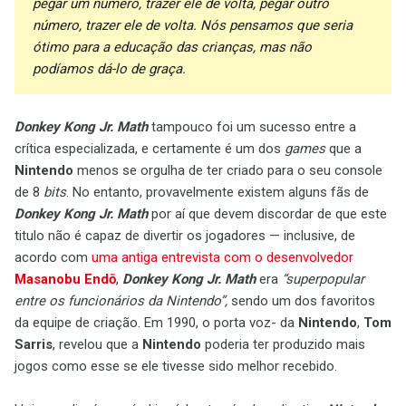
pegar um número, trazer ele de volta, pegar outro
número, trazer ele de volta. Nós pensamos que seria
ótimo para a educação das crianças, mas não
podíamos dá-lo de graça.
Donkey Kong Jr. Math
tampouco foi um sucesso entre a
crítica especializada, e certamente é um dos
games
que a
Nintendo
menos se orgulha de ter criado para o seu console
de 8
bits
. No entanto, provavelmente existem alguns fãs de
Donkey Kong Jr. Math
por aí que devem discordar de que este
titulo não é capaz de divertir os jogadores — inclusive, de
acordo com
uma antiga entrevista com o desenvolvedor
Masanobu Endō
,
Donkey Kong Jr. Math
era
“superpopular
entre os funcionários da Nintendo”,
sendo um dos favoritos
da equipe de criação. Em 1990, o porta voz- da
Nintendo
,
Tom
Sarris
, revelou que a
Nintendo
poderia ter produzido mais
jogos como esse se ele tivesse sido melhor recebido.