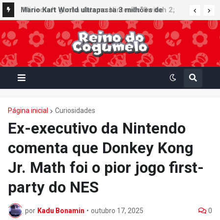
Minecraft ganha data no Nintendo Switch 2;
Mario Kart World ultrapassa 3 milhões de
Super Mario Mash-Up receberá atualização
unidades vendidas no Japão e figura no top 30
gráfica exclusiva
da Famitsu
Página inicial
Curiosidades
Ex-executivo da Nintendo
comenta que Donkey Kong
Jr. Math foi o pior jogo first-
party do NES
por
Kadu Bonamin
•
outubro 17, 2025
0