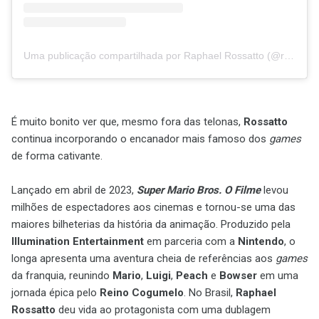
Uma publicação compartilhada por Raphael Rossatto (@raphaelrossattodub)
É muito bonito ver que, mesmo fora das telonas,
Rossatto
continua incorporando o encanador mais famoso dos
games
de forma cativante.
Lançado em abril de 2023,
Super Mario Bros. O Filme
levou
milhões de espectadores aos cinemas e tornou-se uma das
maiores bilheterias da história da animação. Produzido pela
Illumination Entertainment
em parceria com a
Nintendo
, o
longa apresenta uma aventura cheia de referências aos
games
da franquia, reunindo
Mario
,
Luigi
,
Peach
e
Bowser
em uma
jornada épica pelo
Reino Cogumelo
. No Brasil,
Raphael
Rossatto
deu vida ao protagonista com uma dublagem