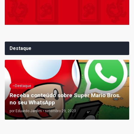
Destaque
~Destaque
Receba conteúdo sobre Super Mario Bros.
no seu WhatsApp
por
Eduardo Jardim
•
setembro 29, 2023