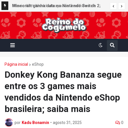
Minecraft ganha data no Nintendo Switch 2;
Super Mario Mash-Up receberá atualização
gráfica exclusiva
Página inicial
eShop
Donkey Kong Bananza segue
entre os 3 games mais
vendidos da Nintendo eShop
brasileira; saiba mais
por
Kadu Bonamin
•
agosto 31, 2025
0