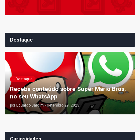
Destaque
~Destaque
Receba conteúdo sobre Super Mario Bros.
no seu WhatsApp
por
Eduardo Jardim
•
setembro 29, 2023
Curiosidades