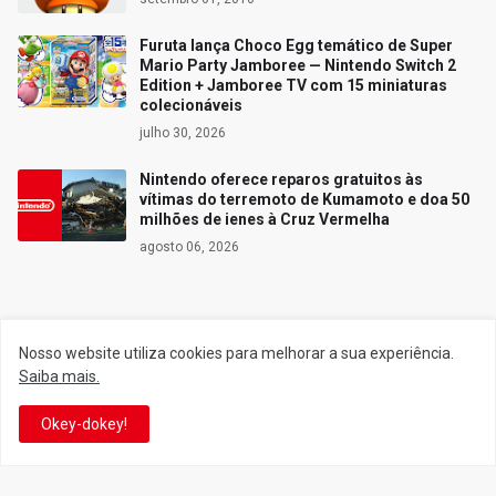
Furuta lança Choco Egg temático de Super
Mario Party Jamboree — Nintendo Switch 2
Edition + Jamboree TV com 15 miniaturas
colecionáveis
julho 30, 2026
Nintendo oferece reparos gratuitos às
vítimas do terremoto de Kumamoto e doa 50
milhões de ienes à Cruz Vermelha
agosto 06, 2026
Siga o Reino
Nosso website utiliza cookies para melhorar a sua experiência.
Saiba mais.
Facebook
Twitter
Okey-dokey!
YouTube
Instagram