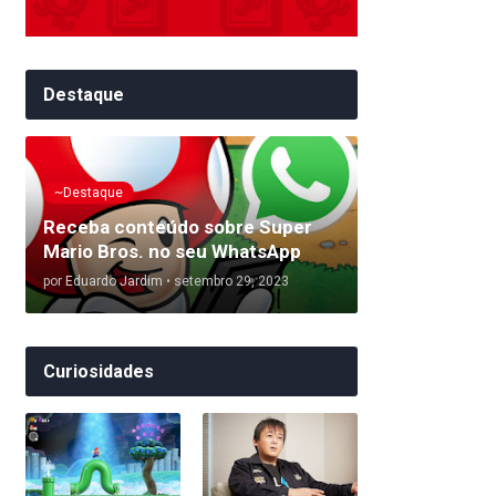
Destaque
~Destaque
Receba conteúdo sobre Super
Mario Bros. no seu WhatsApp
por
Eduardo Jardim
•
setembro 29, 2023
Curiosidades