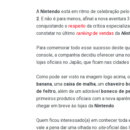
A
Nintendo
está em ritmo de celebração pel
2
. E não é para menos, afinal a nova aventur
conquistando o
respeito
da crítica especial
constatar no último
ranking
de vendas
da
Nin
Para comemorar todo esse sucesso deste qu
console, a companhia decidiu oferecer uma n
lojas oficiais no Japão, que ficam nas cidades
Como pode ser visto na imagem logo acima, 
banana
, uma
caixa de malha
, um
chaveiro b
de feltro
, além de um adorável
boneco de pe
primeiros produtos oficiais com a nova aparênc
chegar em breve às lojas da
Nintendo
.
Quem ficou interessado(a) em conhecer toda 
vale a pena dar uma olhada no
site
oficial das 