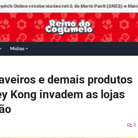
witch Online recebe ícones retrô de Mario Paint (SNES) e Mario
Mídias
haveiros e demais produtos
y Kong invadem as lojas
pão
0