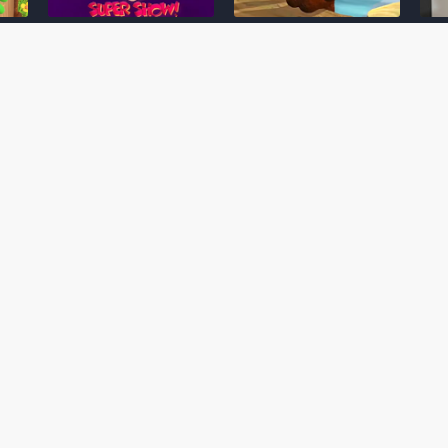
Desenho clássico The
Ex-artista da Rare
Miy
Super Mario Bros. Super
descarta série de TV
nov
Show! voltará a ser
“Donkey Kong Country”
a c
 O
exibido em emissora
como parte da evolução
aute
oto
norte-americana
visual do DK: "era
dom
horrível"
March 20, 2026
July
February 24, 2026
Toad
 O
Mario e Os Simpsons se
Série animada Donkey
Yos
 de
juntam em bizarra arte
Kong Country (1996)
+ a
interna da produção do
retorna ao YouTube de
com 
rife
cartoon Super Mario
forma oficial
Delf
World (1991)
June 19, 2025
Nove
October 07, 2025