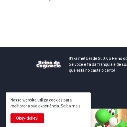
It's-a me! Desde 2007, o Reino 
Se você é fã da franquia e de su
que está no castelo certo!
This is cinema!
Nosso website utiliza cookies para
melhorar a sua experiência.
Saiba mais.
Okey-dokey!