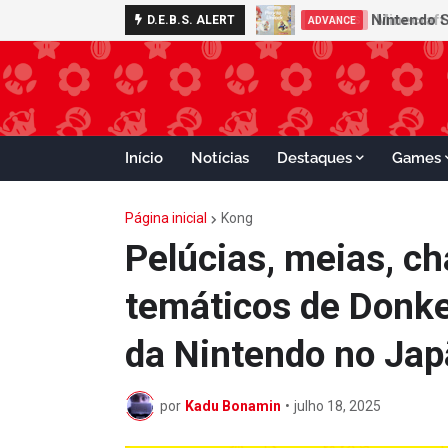
Nintendo S
D.E.B.S. ALERT
ADVANCE
Início
Notícias
Destaques
Games
Página inicial
Kong
Pelúcias, meias, c
temáticos de Donke
da Nintendo no Ja
por
Kadu Bonamin
•
julho 18, 2025