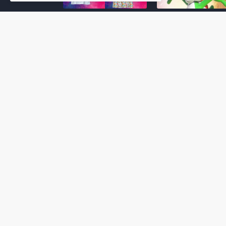
Super Mario Galaxy: O
Yoshi and the
Filme: BEAMS lança
Mysterious Book só
coleção de roupas e
nasceu por causa de
acessórios em
Super Mario Galaxy:
colaboração com o
Filme, revela Miyam
filme no Japão
July 23, 2026
July 28, 2026
Super Mario Galaxy: O
Super Mario Galaxy:
Filme: nova leva de
Filme ganha coleção
action figures com
acessórios em
Rosalina, Bowser Jr. e
colaboração com a g
muito mais é anunciada
Samantha Thavasa
pela San-ei Boeki
July 04, 2026
July 13, 2026