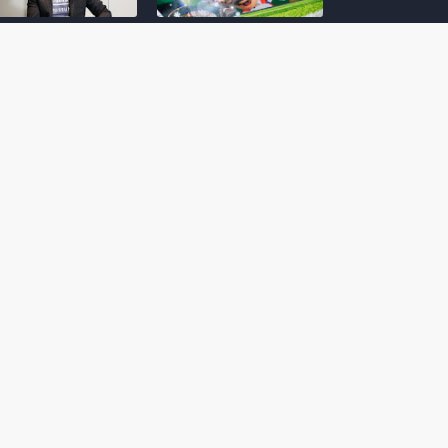
amoto incentiva
Nintendo compartilha 5
os desenvolvedores
dicas para dominar as
riarem com
quadras de tênis em
nticidade e
Mario Tennis Fever
inarem a técnica
(Switch 2)
 28, 2026
February 14, 2026
itorial #5: o app do
Nintendo dá 5 valiosas
hi para bebês Mario
dicas para triunfar na
 confusão de Ledrão
“Caça às esmeraldas”
a polícia de Isle
de Donkey Kong
ino
Bananza
mber 29, 2025
October 05, 2025