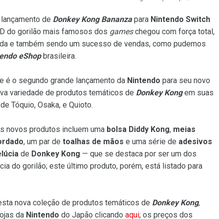
o lançamento de
Donkey Kong Bananza
para
Nintendo Switch
a 3D do gorilão mais famosos dos
games
chegou com força total,
izada e também sendo um sucesso de vendas, como pudemos
tendo eShop
brasileira.
e é o segundo grande lançamento da
Nintendo
para seu novo
ova variedade de produtos temáticos de
Donkey Kong
em suas
 de Tóquio, Osaka, e Quioto.
os novos produtos incluem uma
bolsa Diddy Kong
,
meias
ordado
, um par de
toalhas de mãos
e uma série de
adesivos
lúcia
de
Donkey Kong
— que se destaca por ser um dos
ia do gorilão; este último produto, porém, está listado para
esta nova coleção de produtos temáticos de
Donkey Kong
,
lojas da
Nintendo
do Japão clicando
aqui
; os preços dos