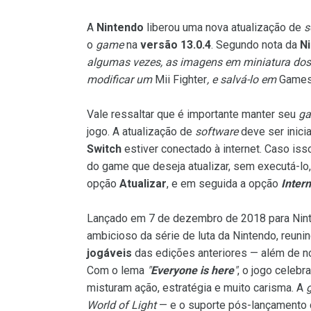
A
Nintendo
liberou uma nova atualização de
s
o
game
na
versão 13.0.4
. Segundo nota da
N
algumas vezes, as imagens em miniatura do
modificar um
Mii Fighter
, e salvá-lo em
Games
Vale ressaltar que é importante manter seu
g
jogo. A atualização de
software
deve ser inici
Switch
estiver conectado à internet. Caso is
do game que deseja atualizar, sem executá-lo
opção
Atualizar
, e em seguida a opção
Intern
Lançado em 7 de dezembro de 2018 para Nin
ambicioso da série de luta da Nintendo, reu
jogáveis
das edições anteriores — além de n
Com o lema
"
Everyone is here
"
, o jogo celebr
misturam ação, estratégia e muito carisma. A
World of Light
— e o suporte pós-lançamento c