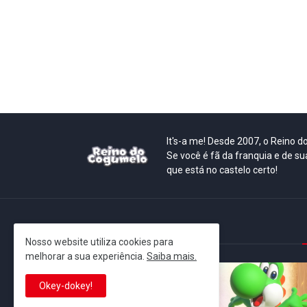
It's-a me! Desde 2007, o Reino 
Se você é fã da franquia e de su
que está no castelo certo!
This is cinema!
Nosso website utiliza cookies para
melhorar a sua experiência.
Saiba mais.
Okey-dokey!