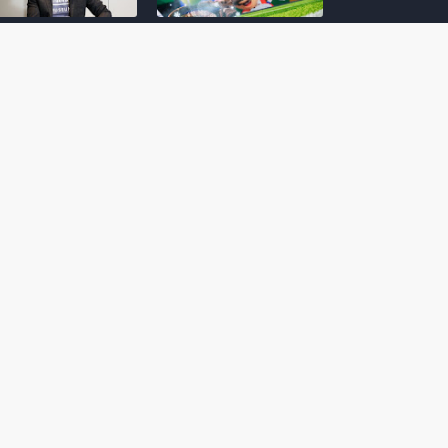
amoto incentiva
Nintendo compartilha 5
os desenvolvedores
dicas para dominar as
riarem com
quadras de tênis em
nticidade e
Mario Tennis Fever
inarem a técnica
(Switch 2)
 28, 2026
February 14, 2026
itorial #5: o app do
Nintendo dá 5 valiosas
hi para bebês Mario
dicas para triunfar na
 confusão de Ledrão
“Caça às esmeraldas”
a polícia de Isle
de Donkey Kong
ino
Bananza
mber 29, 2025
October 05, 2025