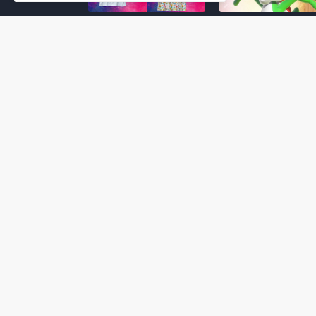
Super Mario Galaxy: O
Yoshi and the
Filme: BEAMS lança
Mysterious Book só
coleção de roupas e
nasceu por causa de
acessórios em
Super Mario Galaxy:
colaboração com o
Filme, revela Miyam
filme no Japão
July 23, 2026
July 28, 2026
Super Mario Galaxy: O
Super Mario Galaxy:
Filme: nova leva de
Filme ganha coleção
action figures com
acessórios em
Rosalina, Bowser Jr. e
colaboração com a g
muito mais é anunciada
Samantha Thavasa
pela San-ei Boeki
July 04, 2026
July 13, 2026