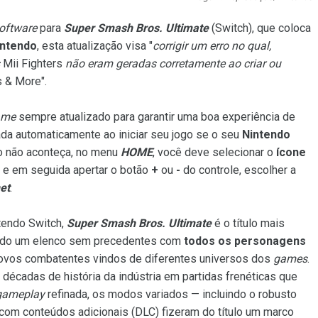
oftware
para
Super Smash Bros. Ultimate
(Switch), que coloca
intendo
, esta atualização visa "
corrigir um erro no qual,
s
Mii Fighters
não eram geradas corretamente ao criar ou
 & More".
ame
sempre atualizado para garantir uma boa experiência de
ada automaticamente ao iniciar seu jogo se o seu
Nintendo
so não aconteça, no menu
HOME
, você deve selecionar o
ícone
, e em seguida apertar o botão
+
ou
-
do controle, escolher a
et
.
tendo Switch,
Super Smash Bros. Ultimate
é o título mais
nindo um elenco sem precedentes com
todos os personagens
ovos combatentes vindos de diferentes universos dos
games
.
a décadas de história da indústria em partidas frenéticas que
gameplay
refinada, os modos variados — incluindo o robusto
om conteúdos adicionais (DLC) fizeram do título um marco