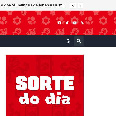
Nintendo oferece reparos gratuitos às vítimas do terremoto de Kumamoto e doa 50 milhões de ienes à Cruz Vermelha