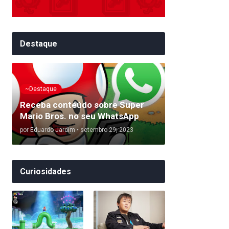
Destaque
~Destaque
Receba conteúdo sobre Super
Mario Bros. no seu WhatsApp
por
Eduardo Jardim
•
setembro 29, 2023
Curiosidades