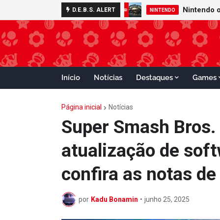
D.E.B.S. ALERT
NINTENDO
Início
Notícias
Destaques
Games
Página inicial
Notícias
Super Smash Bros. 
atualização de soft
confira as notas de
por
Kadu Bonamin
•
junho 25, 2025