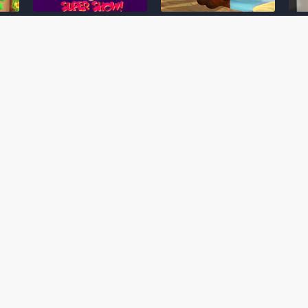
Desenho clássico The
Ex-artista da Rare
Miy
Super Mario Bros. Super
descarta série de TV
nov
Show! voltará a ser
“Donkey Kong Country”
a c
 O
exibido em emissora
como parte da evolução
aute
oto
norte-americana
visual do DK: "era
dom
horrível"
March 20, 2026
July
February 24, 2026
Toad
 O
Mario e Os Simpsons se
Série animada Donkey
Yos
 de
juntam em bizarra arte
Kong Country (1996)
+ a
interna da produção do
retorna ao YouTube de
com 
rife
cartoon Super Mario
forma oficial
Delf
World (1991)
June 19, 2025
Nove
October 07, 2025