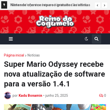
Nintendo oferece reparos gratuitos às vítimas
do terremoto de Kumamoto e doa 50 milhões
de ienes à Cruz Vermelha
Página inicial
Notícias
Super Mario Odyssey recebe
nova atualização de software
para a versão 1.4.1
por
Kadu Bonamin
•
junho 25, 2025
0