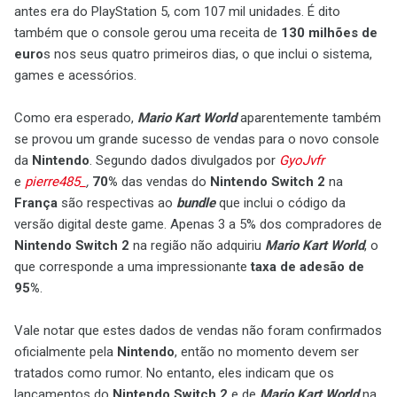
antes era do PlayStation 5, com 107 mil unidades. É dito
também que o console gerou uma receita de
130 milhões de
euro
s nos seus quatro primeiros dias, o que inclui o sistema,
games e acessórios.
Como era esperado,
Mario Kart World
aparentemente também
se provou um grande sucesso de vendas para o novo console
da
Nintendo
. Segundo dados divulgados por
GyoJvfr
e
pierre485_
,
70%
das vendas do
Nintendo Switch 2
na
França
são respectivas ao
bundle
que inclui o código da
versão digital deste game. Apenas 3 a 5% dos compradores de
Nintendo Switch 2
na região não adquiriu
Mario Kart World
, o
que corresponde a uma impressionante
taxa de adesão de
95%
.
Vale notar que estes dados de vendas não foram confirmados
oficialmente pela
Nintendo
, então no momento devem ser
tratados como rumor. No entanto, eles indicam que os
lançamentos do
Nintendo Switch 2
e de
Mario Kart World
na