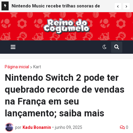
Nintendo Music recebe trilhas sonoras de
Virtual Boy Wario Land, Mario Clash e Mario's
Tennis em adição histórica ao catálogo
Página inicial
Kart
Nintendo Switch 2 pode ter
quebrado recorde de vendas
na França em seu
lançamento; saiba mais
por
Kadu Bonamin
•
junho 09, 2025
0