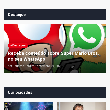
Destaque
~Destaque
Receba conteúdo sobre Super Mario Bros.
no seu WhatsApp
por
Eduardo Jardim
•
setembro 29, 2023
Curiosidades