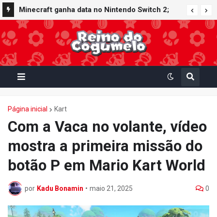
Minecraft ganha data no Nintendo Switch 2;
Super Mario Mash-Up receberá atualização
gráfica exclusiva
Página inicial
Kart
Com a Vaca no volante, vídeo
mostra a primeira missão do
botão P em Mario Kart World
por
Kadu Bonamin
•
maio 21, 2025
0