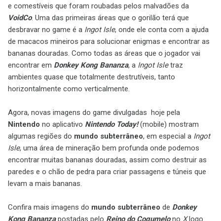
e comestíveis que foram roubadas pelos malvadões da
VoidCo
. Uma das primeiras áreas que o gorilão terá que
desbravar no game é a
Ingot Isle
, onde ele conta com a ajuda
de macacos mineiros para solucionar enigmas e encontrar as
bananas douradas. Como todas as áreas que o jogador vai
encontrar em
Donkey Kong Bananza
, a
Ingot Isle
traz
ambientes quase que totalmente destrutíveis, tanto
horizontalmente como verticalmente.
Agora, novas imagens do game divulgadas hoje pela
Nintendo
no aplicativo
Nintendo Today!
(mobile) mostram
algumas regiões do
mundo subterrâneo
, em especial a
Ingot
Isle
, uma área de mineração bem profunda onde podemos
encontrar muitas bananas douradas, assim como destruir as
paredes e o chão de pedra para criar passagens e túneis que
levam a mais bananas.
Confira mais imagens do
mundo subterrâneo
de
Donkey
Kong Bananza
postadas pelo
Reino do Cogumelo
no
X
logo