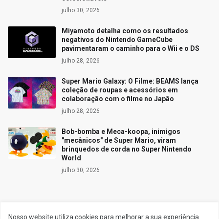
julho 30, 2026
Miyamoto detalha como os resultados
negativos do Nintendo GameCube
pavimentaram o caminho para o Wii e o DS
julho 28, 2026
Super Mario Galaxy: O Filme: BEAMS lança
coleção de roupas e acessórios em
colaboração com o filme no Japão
julho 28, 2026
Bob-bomba e Meca-koopa, inimigos
"mecânicos" de Super Mario, viram
brinquedos de corda no Super Nintendo
World
julho 30, 2026
Siga o Reino
Nosso website utiliza cookies para melhorar a sua experiência.