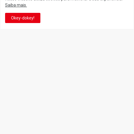
Saiba mais.
Facebook
Twitter
Okey-dokey!
YouTube
Instagram
Facebook
It's-a me! Desde 2007, o Reino do Cogumelo é o seu blog sobre
Super Mario Bros. por Eduardo Jardim. Se você é fã da franquia e
de suas tantas décadas de jogos, cartoons, HQs, filmes e séries de
TV, saiba que está no castelo certo!