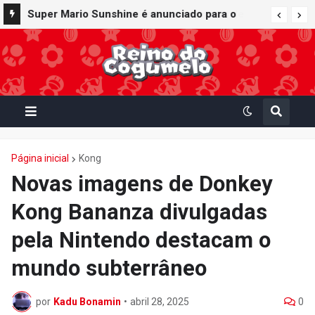
Super Mario Sunshine é anunciado para o
Nintendo GameCube - Nintendo Classics do
Nintendo Switch Online
Página inicial
Kong
Novas imagens de Donkey
Kong Bananza divulgadas
pela Nintendo destacam o
mundo subterrâneo
por
Kadu Bonamin
•
abril 28, 2025
0