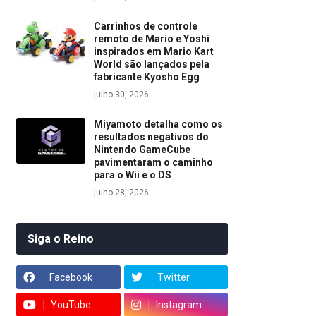
Carrinhos de controle
remoto de Mario e Yoshi
inspirados em Mario Kart
World são lançados pela
fabricante Kyosho Egg
julho 30, 2026
Miyamoto detalha como os
resultados negativos do
Nintendo GameCube
pavimentaram o caminho
para o Wii e o DS
julho 28, 2026
Siga o Reino
Facebook
Twitter
YouTube
Instagram