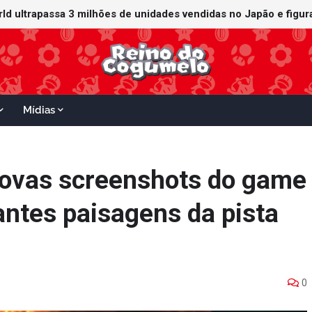
ganha data no Nintendo Switch 2; Super Mario Mash-Up receberá
Mídias
novas screenshots do game
ntes paisagens da pista
0