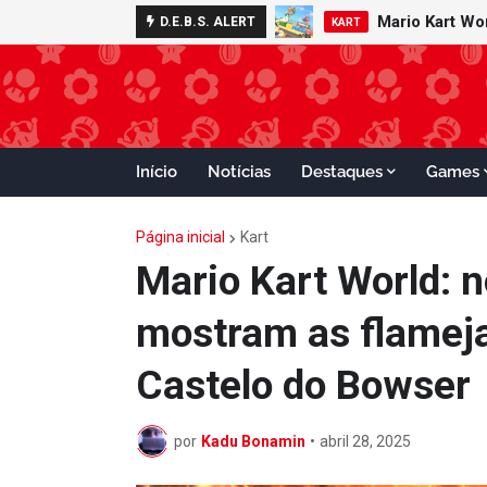
Minecraft 
D.E.B.S. ALERT
NOTÍCIAS
Início
Notícias
Destaques
Games
Página inicial
Kart
Mario Kart World: 
mostram as flameja
Castelo do Bowser
por
Kadu Bonamin
•
abril 28, 2025