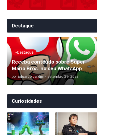
Destaque
~Destaque
Receba conteúdo sobre Super
Mario Bros. no seu WhatsApp
por
Eduardo Jardim
•
setembro 29, 2023
Curiosidades