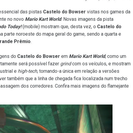
essencial das pistas
Castelo do Bowser
vistas nos games da
ente no novo
Mario Kart World
. Novas imagens da pista
ndo Today!
(mobile) mostram que, desta vez, o
Castelo do
na parte noroeste do mapa geral do game, sendo a quarta e
rande Prêmio
.
agens do
Castelo do Bowser
em
Mario Kart World
, como um
rtamente será possível fazer
grind
com os veículos, e mostram
ustrial e
high-tech
, tornando-a única em relação a versões
er também que a linha de chegada fica localizada num trecho
a passagem dos corredores. Confira mais imagens do flamejante