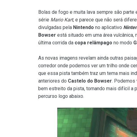
Bolas de fogo e muita lava sempre são parte 
série
Mario Kart
, e parece que não será difer
divulgadas pela
Nintendo
no aplicativo
Ninte
Bowser
está situado em uma área vulcânica, 
última corrida da
copa relâmpago
no modo
G
As novas imagens revelam ainda outras pais
corredor onde podemos ver um trilho onde ce
que essa pista também traz um tema mais ind
anteriores do
Castelo do Bowser
. Podemos v
bem estreito da pista, tornando mais difícil 
percurso logo abaixo.