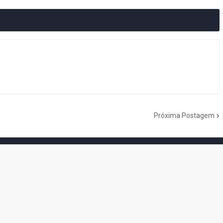
Próxima Postagem
do Cogumelo é o seu blog sobre Super Mario Bros. por Eduardo Jardim.
as tantas décadas de jogos, cartoons, HQs, filmes e séries de TV, saiba
Do the Mario!
Tou