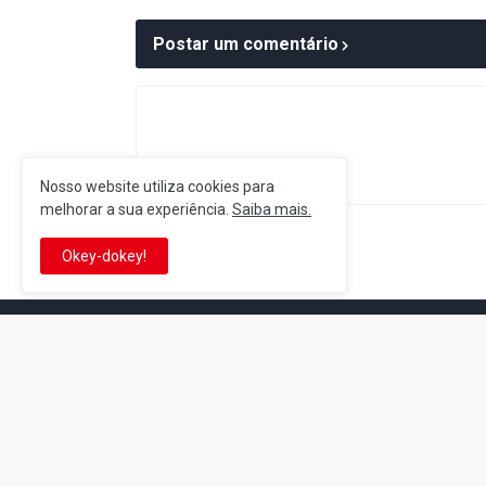
Postar um comentário
Nosso website utiliza cookies para
melhorar a sua experiência.
Saiba mais.
Postagem Anterior
Okey-dokey!
It's-a me! Desde 2007, o Reino 
Se você é fã da franquia e de su
que está no castelo certo!
This is cinema!