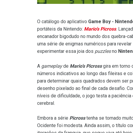
O catálogo do aplicativo
Game Boy - Nintend
portáteis da Nintendo:
Mario’s Picross
. Lançad
encanador bigodudo no mundo dos quebra-c
uma série de enigmas numéricos para revelar
experimentar essa joia dos
puzzles
no
Ninten
A
gameplay
de
Mario’s Picross
gira em torno 
números indicativos ao longo das fileiras e 
para determinar quais quadrados devem ser p
desenho pixelado ao final de cada desafio. 
níveis de dificuldade, o jogo testa a paciência
cerebral.
Embora a série
Picross
tenha se tornado muito
Ocidente foi modesta. Ainda assim, o título co
iterações da franquia, que segue viva até ho