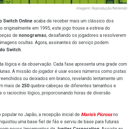
Imagem: Reprodução/Nintendo
o Switch Online
acaba de receber mais um clássico dos
o originalmente em 1995, este jogo trouxe a estreia do
abeças de
nonogramas
, desafiando os jogadores a resolverem
 imagens ocultas. Agora, assinantes do serviço podem
do Switch
.
da lógica e da observação. Cada fase apresenta uma grade com
colunas. A missão do jogador é usar esses números como pistas
reenchidos ou deixados em branco, revelando lentamente um
Com mais de
250
quebra-cabeças de diferentes tamanhos e
 e o raciocínio lógico, proporcionando horas de diversão
 popular no Japão, a recepção inicial de
Mario’s Picross
no
nquistou uma base fiel de fãs e serviu de base para futuras
je com novos lançamentos da
Jupiter Corporation
. Assista ao