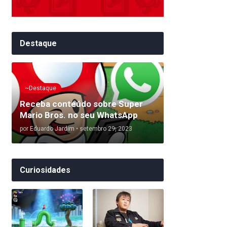
Destaque
~Destaque
Receba conteúdo sobre Super
Mario Bros. no seu WhatsApp
por
Eduardo Jardim
•
setembro 29, 2023
Curiosidades