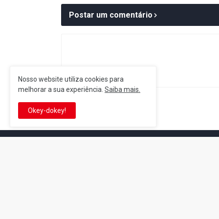
Postar um comentário
Nosso website utiliza cookies para
melhorar a sua experiência.
Saiba mais.
Postagem Anterior
Okey-dokey!
It's-a me! Desde 2007, o Reino 
Se você é fã da franquia e de su
que está no castelo certo!
This is cinema!