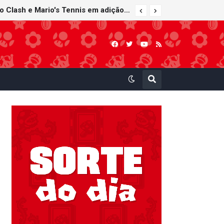
Nintendo Music recebe trilhas sonoras de Virtual Boy Wario Land, Mario Clash e Mario's Tennis em adição histórica ao catálogo