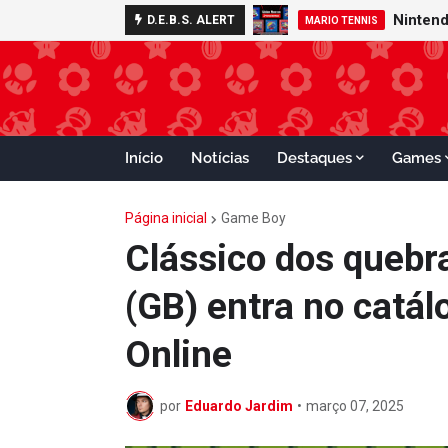
D.E.B.S. ALERT
MARIO TENNIS
Início
Notícias
Destaques
Games
Página inicial
Game Boy
Clássico dos quebr
(GB) entra no catá
Online
por
Eduardo Jardim
•
março 07, 2025