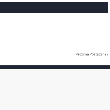
Próxima Postagem
do Cogumelo é o seu blog sobre Super Mario Bros. por Eduardo Jardim.
as tantas décadas de jogos, cartoons, HQs, filmes e séries de TV, saiba
Do the Mario!
Tou